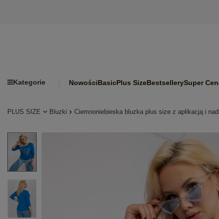
Kategorie
Nowości
Basic
Plus Size
Bestsellery
Super Cen
PLUS SIZE
Bluzki
Ciemnoniebieska bluzka plus size z aplikacją i na