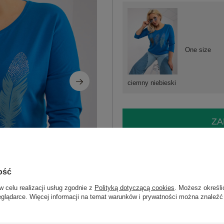
One size
ciemny niebieski
ZA
Masz pytanie? Chętnie pomożem
Zadzwoń
+48 601 547 740
ość
w celu realizacji usług zgodnie z
Polityką dotyczącą cookies
. Możesz określi
Kod produktu
RV-BZ-0231.35X
eglądarce. Więcej informacji na temat warunków i prywatności można znaleźć
Marka
RELEVANCE
typ produktu
bluzka codzienna