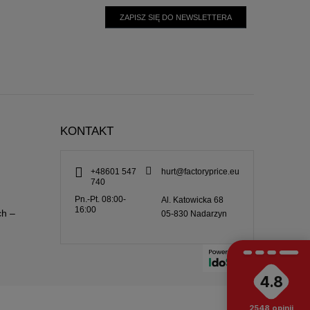
ZAPISZ SIĘ DO NEWSLETTERA
KONTAKT
+48601 547
hurt@factoryprice.eu
740
Pn.-Pt. 08:00-
Al. Katowicka 68
16:00
ch –
05-830
Nadarzyn
4.8
2548
opinii