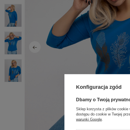
Konfiguracja zgód
Dbamy o Twoją prywatn
Sklep korzysta z plików cookie 
dostępu do cookie w Twojej prz
warunki Google
.