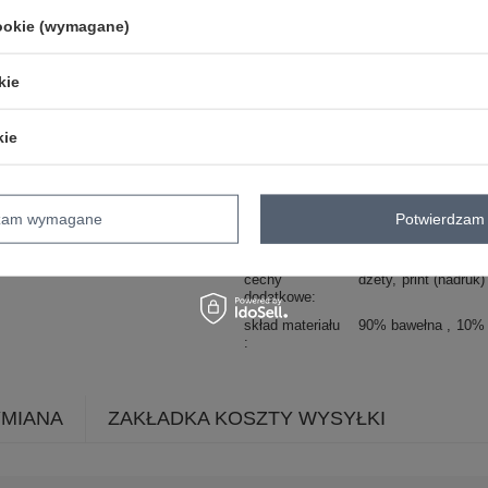
styl
casual
cookie (wymagane)
okazja
codzienne
do pracy
wzór
aplikacja
kie
dominujący
materiał
bawełna
kie
dominujący
długość
standardowa
rękaw
rękaw 3/4
dzam wymagane
Potwierdzam 
dekolt
okrągły
zapięcie
brak
cechy
dżety
print (nadruk)
dodatkowe
skład materiału
90% bawełna
10% 
YMIANA
ZAKŁADKA KOSZTY WYSYŁKI