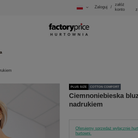
załóż
Zaloguj
/
konto
z
a
drukiem
PLUS SIZE
COTTON COMFORT
Ciemnoniebieska bluzk
nadrukiem
Oferujemy sprzedaż wyłącznie hu
hurtowni.