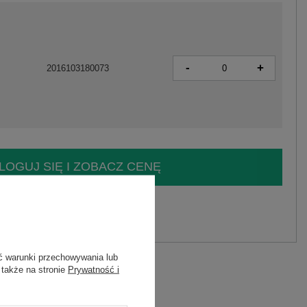
-
+
2016103180073
LOGUJ SIĘ I ZOBACZ CENĘ
y.
Zadaj pytanie
ć warunki przechowywania lub
 także na stronie
Prywatność i