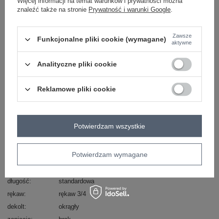
Więcej informacji na temat warunków i prywatności można
znaleźć także na stronie
Prywatność i warunki Google
.
Masz pytanie? Chętnie pomożemy.
Zadzwoń
+48 601 547 740
Zadaj pytanie
Zawsze
Funkcjonalne pliki cookie (wymagane)
aktywne
skład materiału : 65% akryl, 17% poliamid, 9%
wiskoza, 9% wełna
Analityczne pliki cookie
sposób prania : pranie ręczne
Reklamowe pliki cookie
Kod produktu
IT-SW-72802.77
Marka
ITALY MODA
styl
casual
Potwierdzam wszystkie
okazja
codzienne
wzór
urozmaicona faktura materiału
dominujący
Potwierdzam wymagane
materiał
akryl
dominujący
długość
standardowa
rękaw
rękaw 3/4
dekolt
okrągły