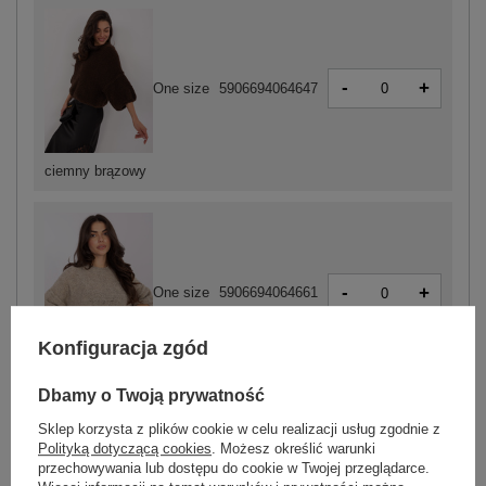
-
+
One size
5906694064647
ciemny brązowy
-
+
One size
5906694064661
Konfiguracja zgód
beżowy
Dbamy o Twoją prywatność
Sklep korzysta z plików cookie w celu realizacji usług zgodnie z
Polityką dotyczącą cookies
. Możesz określić warunki
ZALOGUJ SIĘ I ZOBACZ CENĘ
przechowywania lub dostępu do cookie w Twojej przeglądarce.