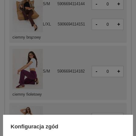
-
+
S/M
5906694114144
-
+
L/XL
5906694114151
ciemny brązowy
-
+
S/M
5906694114182
ciemny fioletowy
-
+
S/M
5906694114120
Konfiguracja zgód