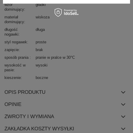
wzór
gładki
dominujący
materiał
wiskoza
dominujący
długość
długa
nogawki
styl nogawek
proste
zapięcie
brak
sposób prania
pranie w pralce w 30°C
wysokość w
wysoki
pasie
kieszenie
boczne
OPIS PRODUKTU
OPINIE
ZWROTY I WYMIANA
ZAKŁADKA KOSZTY WYSYŁKI