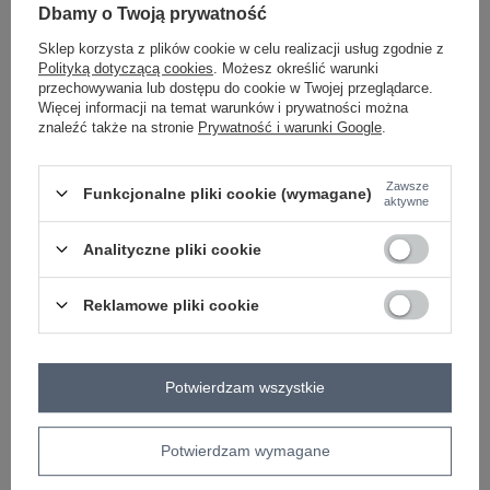
-
+
L/XL
5906694114137
Dbamy o Twoją prywatność
Sklep korzysta z plików cookie w celu realizacji usług zgodnie z
czarny
Polityką dotyczącą cookies
. Możesz określić warunki
przechowywania lub dostępu do cookie w Twojej przeglądarce.
Więcej informacji na temat warunków i prywatności można
znaleźć także na stronie
Prywatność i warunki Google
.
ZALOGUJ SIĘ I ZOBACZ CENĘ
Zawsze
Funkcjonalne pliki cookie (wymagane)
Masz pytanie? Chętnie pomożemy.
aktywne
Zadzwoń
+48 601 547 740
Zadaj pytanie
Analityczne pliki cookie
skład materiału : 50% wiskoza, 50% elastan
sposób prania : pranie w pralce w 30°C
Reklamowe pliki cookie
Kod produktu
RV-DR-A1289.01
Marka
RUE PARIS
Potwierdzam wszystkie
skład materiału
50% wiskoza
50% elastan
typ produktu
straight leg
spodnie dresowe
Potwierdzam wymagane
okazja
codzienne