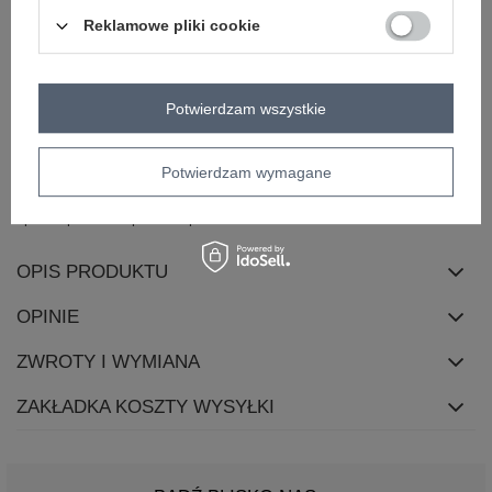
długość
standardowa
Reklamowe pliki cookie
rękaw
długi rękaw
dekolt
okrągły
zapięcie
brak
Potwierdzam wszystkie
cechy
naszywki
dodatkowe
Potwierdzam wymagane
skład materiału
44% wiskoza
29% poliester
20% modal
7% elastan
sposób prania
pranie w pralce w 30°C
OPIS PRODUKTU
OPINIE
ZWROTY I WYMIANA
ZAKŁADKA KOSZTY WYSYŁKI