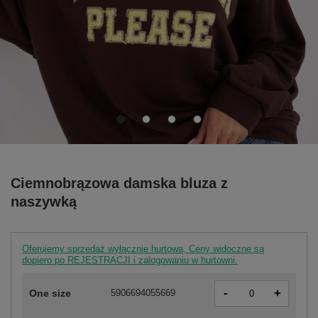
Ciemnobrązowa damska bluza z
naszywką
Oferujemy sprzedaż wyłącznie hurtową. Ceny widoczne są
dopiero po REJESTRACJI i zalogowaniu w hurtowni.
-
+
One size
5906694055669