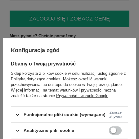
ZALOGUJ SIĘ I ZOBACZ CENĘ
Masz pytanie? Chętnie pomożemy.
Zadzwoń
+48 601 547 740
Zadaj pytanie
Konfiguracja zgód
skład materiału : 44% wiskoza, 29% poliester, 20%
Dbamy o Twoją prywatność
modal, 7% elastan
sposób prania : pranie w pralce w 30°C
Sklep korzysta z plików cookie w celu realizacji usług zgodnie z
Polityką dotyczącą cookies
. Możesz określić warunki
Kod produktu
IT-BL-H2454.50
przechowywania lub dostępu do cookie w Twojej przeglądarce.
Więcej informacji na temat warunków i prywatności można
Marka
MOOIJ
znaleźć także na stronie
Prywatność i warunki Google
.
styl
casual
okazja
codzienne
Zawsze
Funkcjonalne pliki cookie (wymagane)
wzór
napisy
aplikacja
aktywne
dominujący
materiał
wiskoza
Analityczne pliki cookie
dominujący