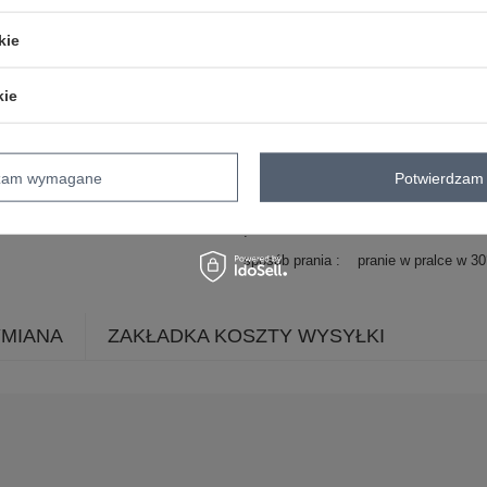
materiał
bawełna
dominujący
kie
długość
przed kolano
rękaw
krótki rękaw
kie
dekolt
kopertowy
zapięcie
brak
cechy
marszczenia
dzam wymagane
Potwierdzam 
dodatkowe
skład materiału
100% bawełna
sposób prania
pranie w pralce w 3
YMIANA
ZAKŁADKA KOSZTY WYSYŁKI