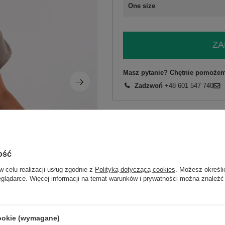
One size
ZA
Masz pytanie? Chętnie pomożem
Zadzwoń
+48 601 547 740
skład materiału : 100% bawełna
sposób prania : pranie w pralce w 30°
Kod produktu
MI-SK-92160.00
ość
Marka
ITALY MODA
typ produktu
sukienka letnia
w celu realizacji usług zgodnie z
Polityką dotyczącą cookies
. Możesz określi
eglądarce. Więcej informacji na temat warunków i prywatności można znaleźć
fason
sukienka rozkloszo
okazja
codzienne
wzór
gładki
dominujący
cookie (wymagane)