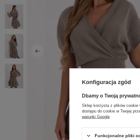
Konfiguracja zgód
Dbamy o Twoją prywatn
Sklep korzysta z plików cookie 
dostępu do cookie w Twojej prz
warunki Google
.
Funkcjonalne pliki 