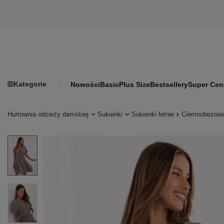
Kategorie
Nowości
Basic
Plus Size
Bestsellery
Super Cen
Hurtownia odzieży damskiej
Sukienki
Sukienki letnie
Ciemnobeżowa 