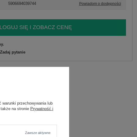
5906694039744
Powiadom o dostępności
LOGUJ SIĘ I ZOBACZ CENĘ
y.
Zadaj pytanie
C
ć warunki przechowywania lub
 także na stronie
Prywatność i
wana
Zawsze aktywne