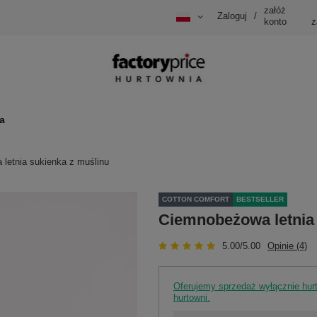
załóż
Zaloguj
/
konto
z
a
letnia sukienka z muślinu
COTTON COMFORT
BESTSELLER
Ciemnobeżowa letnia 
5.00/5.00
Opinie (4)
Oferujemy sprzedaż wyłącznie hu
hurtowni.