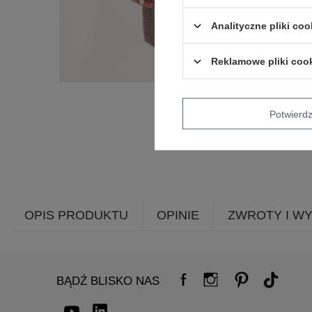
Analityczne pliki coo
Reklamowe pliki coo
Potwier
OPIS PRODUKTU
OPINIE
ZWROTY I W
BĄDŹ BLISKO NAS