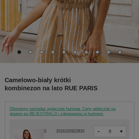
Camelowo-biały krótki
kombinezon na lato RUE PARIS
Oferujemy sprzedaż wyłącznie hurtową. Ceny widoczne są
dopiero po REJESTRACJI i zalogowaniu w hurtowni.
-
+
S
2016102922810