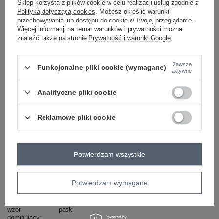
Sklep korzysta z plików cookie w celu realizacji usług zgodnie z
Polityką dotyczącą cookies
. Możesz określić warunki
-
+
L
2016102922803
przechowywania lub dostępu do cookie w Twojej przeglądarce.
Więcej informacji na temat warunków i prywatności można
znaleźć także na stronie
Prywatność i warunki Google
.
pistacjowy
Zawsze
Funkcjonalne pliki cookie (wymagane)
aktywne
ZALOGUJ SIĘ I ZOBACZ CENĘ
Analityczne pliki cookie
Reklamowe pliki cookie
Masz pytanie? Chętnie pomożemy.
Zadzwoń
+48 601 547 740
Zadaj pytanie
Potwierdzam wszystkie
skład materiału : 50% poliester, 50% bawełna
sposób prania : pranie w pralce w 30°C
Potwierdzam wymagane
Kod produktu
361-KO-03042021.37
Marka
RUE PARIS
wzór
paski
dominujący