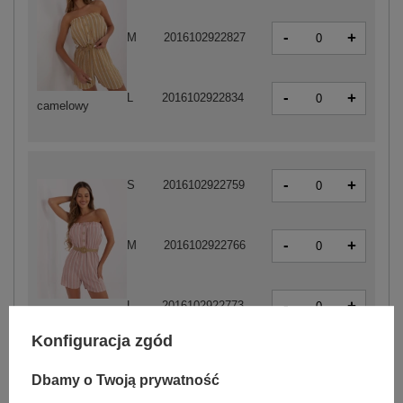
-
+
M
2016102922827
-
+
L
2016102922834
camelowy
-
+
S
2016102922759
-
+
M
2016102922766
-
+
L
2016102922773
biało-różowy
Konfiguracja zgód
Dbamy o Twoją prywatność