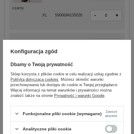
czarny
-
+
XL
5906694135026
-
+
S
5906694134913
Konfiguracja zgód
-
+
M
5906694134920
Dbamy o Twoją prywatność
Sklep korzysta z plików cookie w celu realizacji usług zgodnie z
Polityką dotyczącą cookies
. Możesz określić warunki
-
+
L
5906694134937
przechowywania lub dostępu do cookie w Twojej przeglądarce.
Więcej informacji na temat warunków i prywatności można
znaleźć także na stronie
Prywatność i warunki Google
.
brązowy
-
+
XL
5906694134944
Zawsze
Funkcjonalne pliki cookie (wymagane)
aktywne
Analityczne pliki cookie