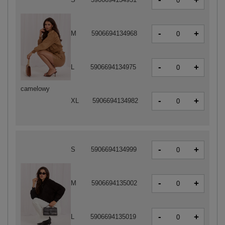
+
-
+
M
5906694134968
-
+
L
5906694134975
camelowy
-
+
XL
5906694134982
-
+
S
5906694134999
-
+
M
5906694135002
-
+
L
5906694135019