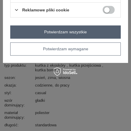
ZALOGUJ SIĘ I ZOBACZ CENĘ
Reklamowe pliki cookie
Masz pytanie? Chętnie pomożemy.
Zadzwoń
+48 601 547 740
Zadaj pytanie
Potwierdzam wszystkie
skład materiału : 100% poliester
sposób prania : pranie chemiczne
Potwierdzam wymagane
Kod produktu
IR-KR-AY987.97P
typ produktu
kurtka z ekoskóry
kurtka przejściowa
kurtka bomber
sezon
jesień
zima
wiosna
okazja
codzienne
do pracy
styl
casual
wzór
gładki
dominujący
materiał
poliester
dominujący
długość
standardowa