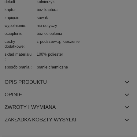
dekolt
kołnierzyk
kaptur
bez kaptura
zapięcie
suwak
wypełnienie
nie dotyczy
ocieplenie
bez ocieplenia
cechy
z podszewką
kieszenie
dodatkowe
skład materiału
100% poliester
sposób prania
pranie chemiczne
OPIS PRODUKTU
OPINIE
ZWROTY I WYMIANA
ZAKŁADKA KOSZTY WYSYŁKI