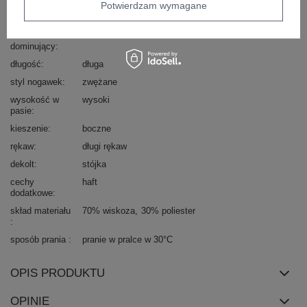
Potwierdzam wymagane
wzór
haft
dominujący
materiał
wiskoza
dominujący
długość
długa
styl nogawek
zwężane
wysokość w
wysoki
pasie
kieszenie
boczne
rękaw
długi rękaw
dekolt
stójka
cechy
haft
dodatkowe
skład materiału
70% wiskoza
30% poliester
sposób prania
pranie w pralce w 30°C
OPIS PRODUKTU
OPINIE