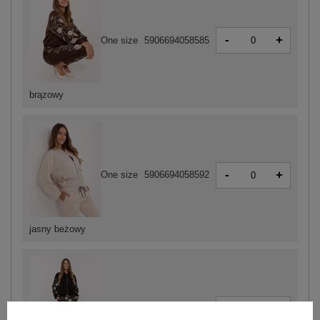
-
+
One size
5906694058585
brązowy
-
+
One size
5906694058592
jasny beżowy
-
+
One size
5906694058578