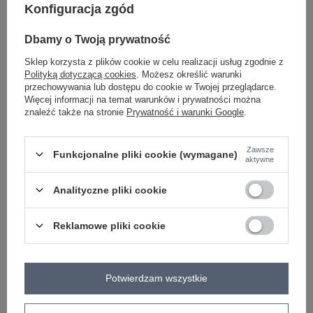
Konfiguracja zgód
Dbamy o Twoją prywatność
czarny
Sklep korzysta z plików cookie w celu realizacji usług zgodnie z
Polityką dotyczącą cookies
. Możesz określić warunki
przechowywania lub dostępu do cookie w Twojej przeglądarce.
ZALOGUJ SIĘ I ZOBACZ CENĘ
Więcej informacji na temat warunków i prywatności można
znaleźć także na stronie
Prywatność i warunki Google
.
Masz pytanie? Chętnie pomożemy.
Zawsze
Zadzwoń
+48 601 547 740
Zadaj pytanie
Funkcjonalne pliki cookie (wymagane)
aktywne
skład materiału : 70% wiskoza, 30% poliester
Analityczne pliki cookie
sposób prania : pranie w pralce w 30°C
Reklamowe pliki cookie
Kod produktu
IT-KMPL-21736.02P
Marka
ITALY MODA
typ produktu
bluza+spodnie
Potwierdzam wszystkie
styl
casual
okazja
codzienne