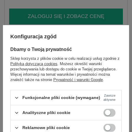
ZALOGUJ SIĘ I ZOBACZ CENĘ
Masz pytanie? Chętnie pomożemy.
Konfiguracja zgód
Zadzwoń
+48 601 547 740
Zadaj pytanie
Dbamy o Twoją prywatność
skład materiału : 57% poliester, 43% wiskoza
Sklep korzysta z plików cookie w celu realizacji usług zgodnie z
sposób prania : pranie w pralce w 30°C
Polityką dotyczącą cookies
. Możesz określić warunki
przechowywania lub dostępu do cookie w Twojej przeglądarce.
Kod produktu
MI-BZ-28101.05
Więcej informacji na temat warunków i prywatności można
znaleźć także na stronie
Prywatność i warunki Google
.
Marka
ITALY MODA
skład materiału
57% poliester
43% wiskoza
Zawsze
Funkcjonalne pliki cookie (wymagane)
aktywne
styl
elegancki
wzór
urozmaicona faktura materiału
Analityczne pliki cookie
dominujący
materiał
poliester
dominujący
Reklamowe pliki cookie