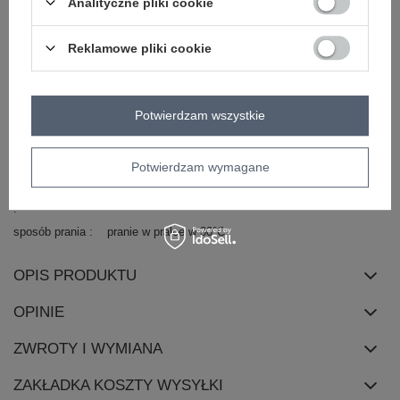
Analityczne pliki cookie
okazja
do pracy
codzienne
wzór
aplikacja
dominujący
Reklamowe pliki cookie
materiał
wiskoza
dominujący
długość
standardowa
Potwierdzam wszystkie
rękaw
krótki rękaw
dekolt
okrągły
Potwierdzam wymagane
zapięcie
brak
skład materiału
50% wiskoza
28% poliester
22% nylon
sposób prania
pranie w pralce w 30°C
OPIS PRODUKTU
OPINIE
ZWROTY I WYMIANA
ZAKŁADKA KOSZTY WYSYŁKI