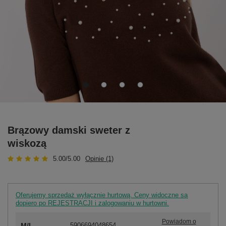
Brązowy damski sweter z
wiskozą
5.00/5.00
Opinie (1)
Oferujemy sprzedaż wyłącznie hurtową. Ceny widoczne są
dopiero po REJESTRACJI i zalogowaniu w hurtowni.
Powiadom o
M/L
5906694048654