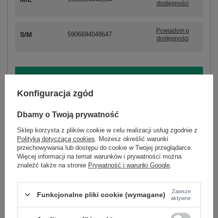
dostępności
Powiadom o
S/M
5906694048647
dostępności
ZALOGUJ SIĘ I ZOBACZ CENĘ
Konfiguracja zgód
Masz pytanie? Chętnie pomożemy.
Dbamy o Twoją prywatność
Zadzwoń
+48 601 547 740
Zadaj pytanie
Sklep korzysta z plików cookie w celu realizacji usług zgodnie z
Polityką dotyczącą cookies
. Możesz określić warunki
skład materiału : 50% wiskoza, 28% poliester, 22%
przechowywania lub dostępu do cookie w Twojej przeglądarce.
nylon
Więcej informacji na temat warunków i prywatności można
sposób prania : pranie w pralce w 30°C
znaleźć także na stronie
Prywatność i warunki Google
.
Kod produktu
PM-SW-PM-5059.15
Zawsze
Funkcjonalne pliki cookie (wymagane)
Marka
P-M
aktywne
styl
elegancki