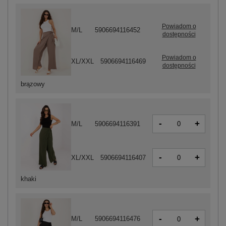
Powiadom o
M/L
5906694116452
dostępności
Powiadom o
XL/XXL
5906694116469
dostępności
brązowy
-
+
M/L
5906694116391
-
+
XL/XXL
5906694116407
khaki
-
+
M/L
5906694116476