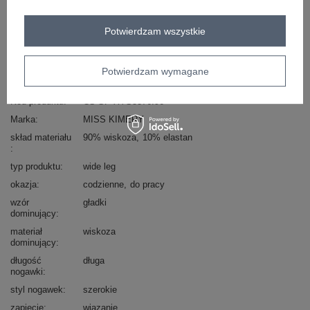
Masz pytanie? Chętnie pomożemy.
Zadzwoń
+48 601 547 740
Zadaj pytanie
Potwierdzam wszystkie
skład materiału : 90% wiskoza, 10% elastan
Potwierdzam wymagane
sposób prania : pranie w pralce w 30°C
Kod produktu
CS-SP-XYS3376.96
Marka
MISS KIMERY
skład materiału
90% wiskoza
10% elastan
typ produktu
wide leg
okazja
codzienne
do pracy
wzór
gładki
dominujący
materiał
wiskoza
dominujący
długość
długa
nogawki
styl nogawek
szerokie
zapięcie
wiązanie