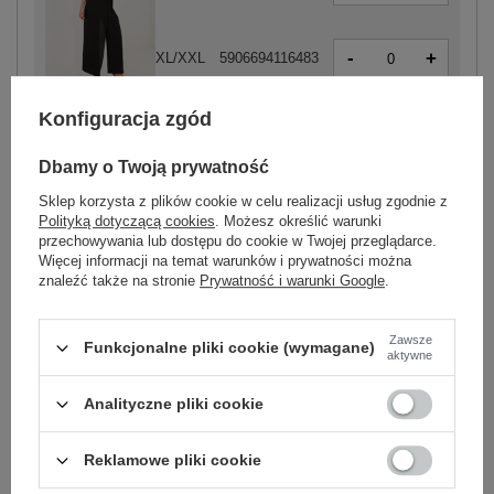
-
+
XL/XXL
5906694116483
czarny
Konfiguracja zgód
Dbamy o Twoją prywatność
-
+
M/L
5906694116414
Sklep korzysta z plików cookie w celu realizacji usług zgodnie z
Polityką dotyczącą cookies
. Możesz określić warunki
przechowywania lub dostępu do cookie w Twojej przeglądarce.
Więcej informacji na temat warunków i prywatności można
-
+
XL/XXL
5906694116421
znaleźć także na stronie
Prywatność i warunki Google
.
camelowy
Zawsze
Funkcjonalne pliki cookie (wymagane)
aktywne
Zobacz wszystkie kolory (+2)
Analityczne pliki cookie
ZALOGUJ SIĘ I ZOBACZ CENĘ
Reklamowe pliki cookie