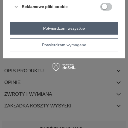
okazja
codzienne
Reklamowe pliki cookie
materiał
poliester
dominujący
cechy
falbana
z podszewką
Potwierdzam wszystkie
dodatkowe
zapięcie
brak
Potwierdzam wymagane
fason
sukienka rozkloszowana
skład materiału
70% poliester
30% wiskoza
OPIS PRODUKTU
OPINIE
ZWROTY I WYMIANA
ZAKŁADKA KOSZTY WYSYŁKI