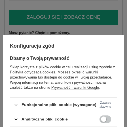
ZALOGUJ SIĘ I ZOBACZ CENĘ
Masz pytanie? Chętnie pomożemy.
Zadzwoń
+48 601 547 740
Zadaj pytanie
Konfiguracja zgód
Brązowa sukienka z printami Regina OCH BELLA
Dbamy o Twoją prywatność
skład materiału: 70% poliester, 30% wiskoza
sposób prania: pranie w pralce w 30°C
Sklep korzysta z plików cookie w celu realizacji usług zgodnie z
Polityką dotyczącą cookies
. Możesz określić warunki
Kod produktu
TW-SK-BI-1195-1.39
przechowywania lub dostępu do cookie w Twojej przeglądarce.
Więcej informacji na temat warunków i prywatności można
Marka
OCH BELLA
znaleźć także na stronie
Prywatność i warunki Google
.
wzór
motyw zwierzęcy
dominujący
Zawsze
dekolt
okrągły
Funkcjonalne pliki cookie (wymagane)
aktywne
rękaw
długi rękaw
długość
przed kolano
Analityczne pliki cookie
styl
casual