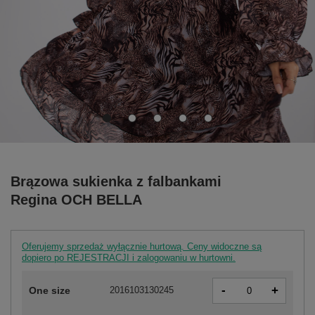
Brązowa sukienka z falbankami
Regina OCH BELLA
Oferujemy sprzedaż wyłącznie hurtową. Ceny widoczne są
dopiero po REJESTRACJI i zalogowaniu w hurtowni.
-
+
One size
2016103130245