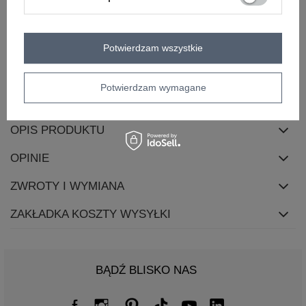
dominujący
długość
maxi
rękaw
bez rękawów
Potwierdzam wszystkie
dekolt
okrągły
zapięcie
brak
Potwierdzam wymagane
sposób prania
pranie w pralce w 30°C
OPIS PRODUKTU
OPINIE
ZWROTY I WYMIANA
ZAKŁADKA KOSZTY WYSYŁKI
BĄDŹ BLISKO NAS