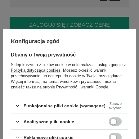
ZALOGUJ SIĘ I ZOBACZ CENĘ
Konfiguracja zgód
Masz pytanie? Chętnie pomożemy.
Zadzwoń
+48 601 547 740
Zadaj pytanie
Dbamy o Twoją prywatność
Sklep korzysta z plików cookie w celu realizacji usług zgodnie z
skład materiału : 100% wiskoza
Polityką dotyczącą cookies
. Możesz określić warunki
sposób prania : pranie w pralce w 30°C
przechowywania lub dostępu do cookie w Twojej przeglądarce.
Więcej informacji na temat warunków i prywatności można
Kod produktu
IR-SK-LD2571-1.00
znaleźć także na stronie
Prywatność i warunki Google
.
Marka
ITALY MODA
skład materiału
100% wiskoza
Zawsze
Funkcjonalne pliki cookie (wymagane)
aktywne
typ produktu
sukienka codzienna
sukienka letnia
Analityczne pliki cookie
fason
inna
okazja
codzienne
Reklamowe pliki cookie
wzór
kwiaty