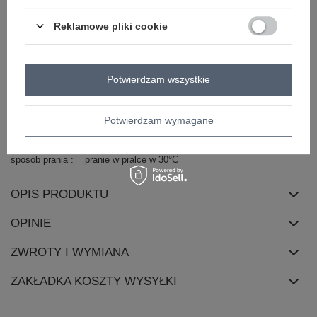
dominujący
Reklamowe pliki cookie
materiał
bawełna
dominujący
długość
maxi
rękaw
krótki rękaw
Potwierdzam wszystkie
dekolt
hiszpanka
zapięcie
brak
Potwierdzam wymagane
cechy
marszczenia
bufiasty rękaw
dodatkowe
sposób prania
pranie w pralce w 30°C
OPIS PRODUKTU
OPINIE
ZWROTY I WYMIANA
ZAKŁADKA KOSZTY WYSYŁKI