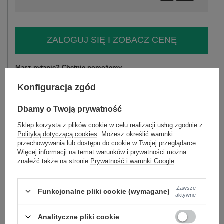
ZALOGUJ SIĘ I ZOBACZ CENĘ
Masz pytanie? Chętnie pomożemy.
Zadzwoń
+48 601 547 740
Zadaj pytanie
Konfiguracja zgód
skład materiału : 100% bawełna
Dbamy o Twoją prywatność
sposób prania : pranie w pralce w 30°C
Sklep korzysta z plików cookie w celu realizacji usług zgodnie z
Polityką dotyczącą cookies
. Możesz określić warunki
Kod produktu
IR-SK-LD2575-4.15
przechowywania lub dostępu do cookie w Twojej przeglądarce.
Marka
ITALY MODA
Więcej informacji na temat warunków i prywatności można
znaleźć także na stronie
Prywatność i warunki Google
.
skład materiału
100% bawełna
typ produktu
sukienka letnia
Zawsze
Funkcjonalne pliki cookie (wymagane)
aktywne
fason
sukienka rozkloszowana
okazja
codzienne
wizytowe
do pracy
Analityczne pliki cookie
wzór
groszki