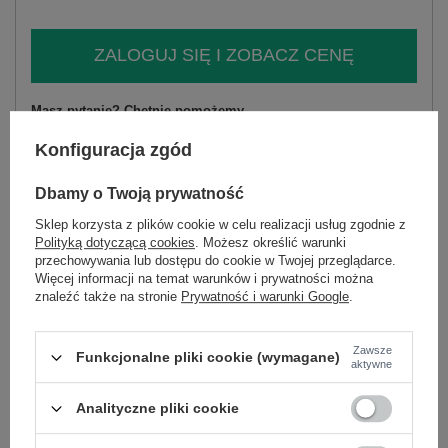
ZALOGUJ SIĘ I ZOBACZ CENĘ
Masz pytanie? Chętnie pomożemy.
Zadzwoń
+48 601 547 740
Zadaj pytanie
Konfiguracja zgód
skład materiału : 68% wiskoza, 32% poliester
Dbamy o Twoją prywatność
sposób prania : pranie w pralce w 30°C
Sklep korzysta z plików cookie w celu realizacji usług zgodnie z
Polityką dotyczącą cookies
. Możesz określić warunki
Kod produktu
PM-SW-YIS1077.83
przechowywania lub dostępu do cookie w Twojej przeglądarce.
Marka
SHEEP
Więcej informacji na temat warunków i prywatności można
znaleźć także na stronie
Prywatność i warunki Google
.
styl
elegancki
okazja
codzienne
do pracy
wizytowe
wzór
urozmaicona faktura materiału
Zawsze
Funkcjonalne pliki cookie (wymagane)
aktywne
dominujący
materiał
wiskoza
Analityczne pliki cookie
dominujący
długość
standardowa