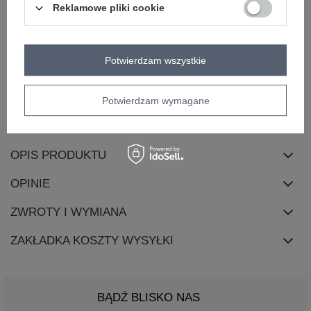
Reklamowe pliki cookie
rękaw
długi rękaw
dekolt
okrągły
zapięcie
brak
Potwierdzam wszystkie
cechy
bufiasty rękaw
dodatkowe
skład materiału
68% wiskoza
32% poliester
Potwierdzam wymagane
sposób prania
pranie w pralce w 30°C
OPIS PRODUKTU
OPINIE
ZWROTY I WYMIANA
ZAKŁADKA KOSZTY WYSYŁKI
BĄDŹ BLISKO NAS