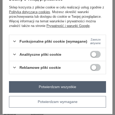
Sklep korzysta z plików cookie w celu realizacji usług zgodnie z
Polityką dotyczącą cookies
. Możesz określić warunki
brązowy
przechowywania lub dostępu do cookie w Twojej przeglądarce.
Więcej informacji na temat warunków i prywatności można
znaleźć także na stronie
Prywatność i warunki Google
.
ZALOGUJ SIĘ I ZOBACZ CENĘ
Zawsze
Funkcjonalne pliki cookie (wymagane)
aktywne
Masz pytanie? Chętnie pomożemy.
Analityczne pliki cookie
Zadzwoń
+48 601 547 740
Zadaj pytanie
Reklamowe pliki cookie
skład materiału : 90% poliester, 10% wiskoza
sposób prania : pranie w pralce w 30°C
Kod produktu
IT-BO-21601.83
Potwierdzam wszystkie
Marka
ITALY MODA
styl
elegancki
Potwierdzam wymagane
wzór
aplikacja
dominujący
materiał
poliester