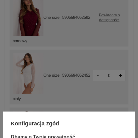
Powiadom o
One size
5906694062582
dostępności
bordowy
-
+
One size
5906694062452
biały
Konfiguracja zgód
-
+
One size
5906694062605
Dbamy o Twoją prywatność