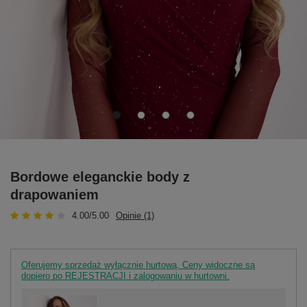
Bordowe eleganckie body z
drapowaniem
4.00/5.00
Opinie (1)
Oferujemy sprzedaż wyłącznie hurtową. Ceny widoczne są
dopiero po REJESTRACJI i zalogowaniu w hurtowni.