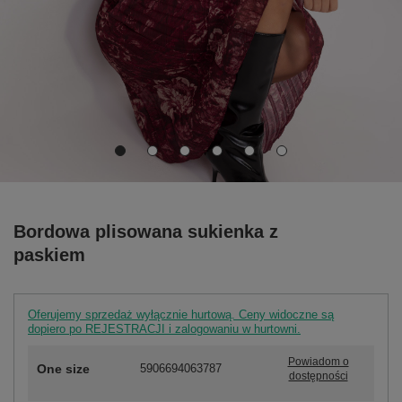
Bordowa plisowana sukienka z
paskiem
Oferujemy sprzedaż wyłącznie hurtową. Ceny widoczne są
dopiero po REJESTRACJI i zalogowaniu w hurtowni.
Powiadom o
One size
5906694063787
dostępności