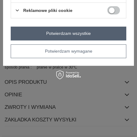
dominujący
długość
midi
Reklamowe pliki cookie
rękaw
długi rękaw
dekolt
kopertowy
Potwierdzam wszystkie
zapięcie
brak
cechy
z paskiem
z podszewką
bufiasty rękaw
dodatkowe
Potwierdzam wymagane
skład materiału
50% poliester
45% wiskoza
5% elastan
sposób prania
pranie w pralce w 30°C
OPIS PRODUKTU
OPINIE
ZWROTY I WYMIANA
ZAKŁADKA KOSZTY WYSYŁKI