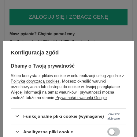
ZALOGUJ SIĘ I ZOBACZ CENĘ
Masz pytanie? Chętnie pomożemy.
Zadzwoń
+48 601 547 740
Zadaj pytanie
Konfiguracja zgód
skład materiału : 50% poliester, 45% wiskoza, 5%
elastan
Dbamy o Twoją prywatność
sposób prania : pranie w pralce w 30°C
Sklep korzysta z plików cookie w celu realizacji usług zgodnie z
Polityką dotyczącą cookies
. Możesz określić warunki
Kod produktu
IT-SK-10536-2.35
przechowywania lub dostępu do cookie w Twojej przeglądarce.
Marka
ITALY MODA
Więcej informacji na temat warunków i prywatności można
typ produktu
sukienka codzienna
znaleźć także na stronie
Prywatność i warunki Google
.
fason
sukienka rozkloszowana
okazja
codzienne
do pracy
Zawsze
Funkcjonalne pliki cookie (wymagane)
aktywne
wzór
kwiaty
dominujący
Analityczne pliki cookie
materiał
poliester