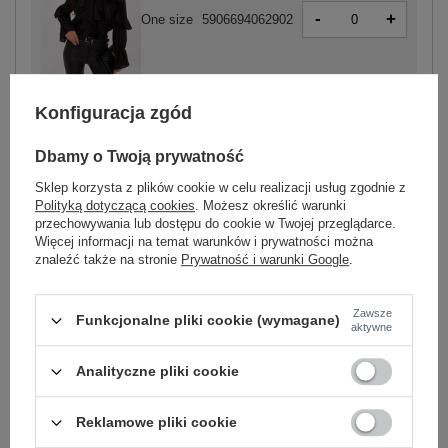
-
+
One size
5906694062902
czarny
Konfiguracja zgód
Dbamy o Twoją prywatność
Sklep korzysta z plików cookie w celu realizacji usług zgodnie z
-
Polityką dotyczącą cookies
. Możesz określić warunki
+
One size
5906694056970
przechowywania lub dostępu do cookie w Twojej przeglądarce.
Więcej informacji na temat warunków i prywatności można
znaleźć także na stronie
Prywatność i warunki Google
.
beżowy
Zawsze
Funkcjonalne pliki cookie (wymagane)
aktywne
Zobacz wszystkie kolory (+1)
Analityczne pliki cookie
ZALOGUJ SIĘ I ZOBACZ CENĘ
Reklamowe pliki cookie