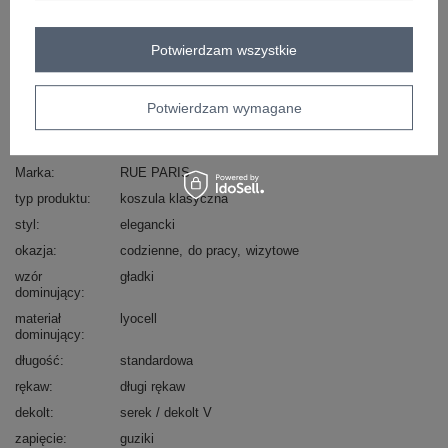
Masz pytanie? Chętnie pomożemy.
Zadzwoń
+48 601 547 740
Zadaj pytanie
Potwierdzam wszystkie
skład materiału : 68% lyocell, 32% poliester
sposób prania : pranie w pralce w 30°C
Potwierdzam wymagane
Kod produktu
MI-BZ-27427.96
Marka
RUE PARIS
typ produktu
koszula klasyczna
styl
elegancki
okazja
codzienne
do pracy
wizytowe
wzór
gładki
dominujący
materiał
lyocell
dominujący
długość
standardowa
rękaw
długi rękaw
dekolt
serek / dekolt V
zapięcie
guziki