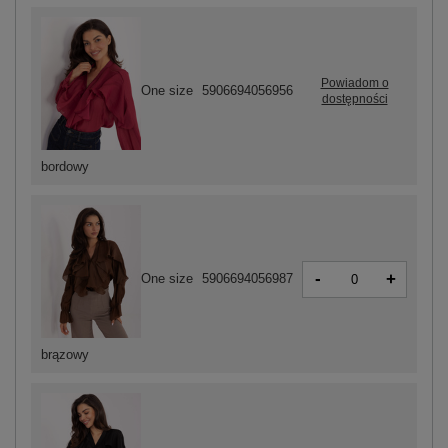
Powiadom o
One size
5906694056956
dostępności
bordowy
-
+
One size
5906694056987
brązowy