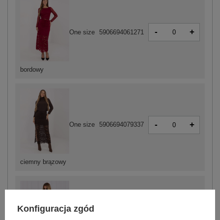
-
+
One size
5906694061271
bordowy
-
+
One size
5906694079337
ciemny brązowy
Konfiguracja zgód
-
+
One size
5906694061264