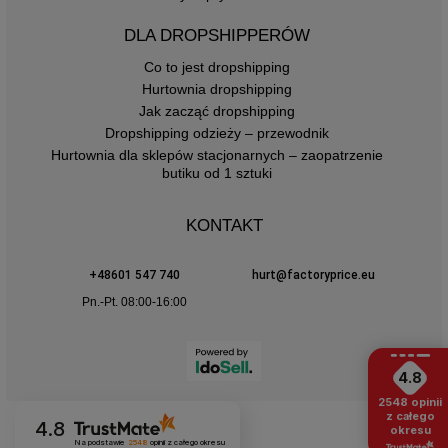
DLA DROPSHIPPERÓW
Co to jest dropshipping
Hurtownia dropshipping
Jak zacząć dropshipping
Dropshipping odzieży – przewodnik
Hurtownia dla sklepów stacjonarnych – zaopatrzenie
butiku od 1 sztuki
KONTAKT
+48601 547 740
hurt@factoryprice.eu
Pn.-Pt. 08:00-16:00
4.8
2548
opinii
z całego
4.8
okresu
Na podstawie
2548
opinii
z całego okresu