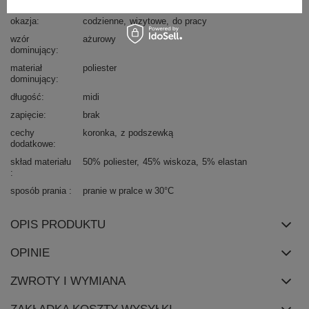
styl
elegancki
okazja
codzienne
wizytowe
do pracy
wzór
ażurowy
dominujący
materiał
poliester
dominujący
długość
midi
zapięcie
brak
cechy
koronka
z podszewką
dodatkowe
skład materiału
50% poliester
45% wiskoza
5% elastan
sposób prania
pranie w pralce w 30°C
OPIS PRODUKTU
OPINIE
ZWROTY I WYMIANA