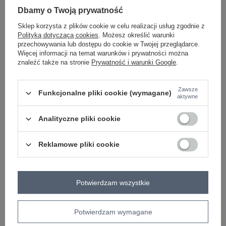
Dbamy o Twoją prywatność
Sklep korzysta z plików cookie w celu realizacji usług zgodnie z
Polityką dotyczącą cookies
. Możesz określić warunki
czarny
przechowywania lub dostępu do cookie w Twojej przeglądarce.
Więcej informacji na temat warunków i prywatności można
znaleźć także na stronie
Prywatność i warunki Google
.
Zobacz wszystkie kolory (+1)
Zawsze
Funkcjonalne pliki cookie (wymagane)
ZALOGUJ SIĘ I ZOBACZ CENĘ
aktywne
Analityczne pliki cookie
Masz pytanie? Chętnie pomożemy.
Zadzwoń
+48 601 547 740
Zadaj pytanie
Reklamowe pliki cookie
skład materiału : 50% poliester, 45% wiskoza, 5%
elastan
sposób prania : pranie w pralce w 30°C
Potwierdzam wszystkie
Kod produktu
MI-SD-G9137.16P
Potwierdzam wymagane
Marka
ITALY MODA