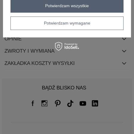
Potwierdzam wszystkie
skład materiału
100% bawełna
Potwierdzam wymagane
OPIS PRODUKTU
OPINIE
ZWROTY I WYMIANA
ZAKŁADKA KOSZTY WYSYŁKI
BĄDŹ BLISKO NAS