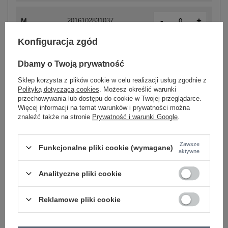
-
+
M
2016102831037
Konfiguracja zgód
-
+
L
2016102831051
Dbamy o Twoją prywatność
Sklep korzysta z plików cookie w celu realizacji usług zgodnie z
Polityką dotyczącą cookies
. Możesz określić warunki
przechowywania lub dostępu do cookie w Twojej przeglądarce.
ZALOGUJ SIĘ I ZOBACZ CENĘ
Więcej informacji na temat warunków i prywatności można
znaleźć także na stronie
Prywatność i warunki Google
.
Masz pytanie? Chętnie pomożemy.
Zawsze
Funkcjonalne pliki cookie (wymagane)
Zadzwoń
+48 601 547 740
Zadaj pytanie
aktywne
Analityczne pliki cookie
Kod produktu
HB-TS-3059.78P
Marka
H&B
Reklamowe pliki cookie
dekolt
okrągły
wzór
nadruk
dominujący