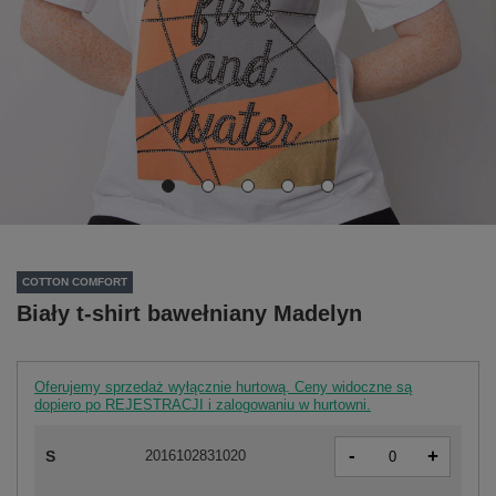
COTTON COMFORT
Biały t-shirt bawełniany Madelyn
Oferujemy sprzedaż wyłącznie hurtową. Ceny widoczne są
dopiero po REJESTRACJI i zalogowaniu w hurtowni.
-
+
S
2016102831020