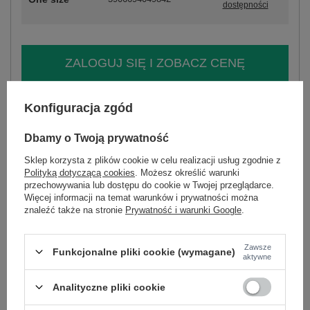
dostępności
ZALOGUJ SIĘ I ZOBACZ CENĘ
Masz pytanie? Chętnie pomożemy.
Konfiguracja zgód
Zadzwoń
+48 601 547 740
Zadaj pytanie
Dbamy o Twoją prywatność
skład materiału : 50% wiskoza, 28% poliester, 22%
Sklep korzysta z plików cookie w celu realizacji usług zgodnie z
nylon
Polityką dotyczącą cookies
. Możesz określić warunki
sposób prania : pranie w pralce w 30°C
przechowywania lub dostępu do cookie w Twojej przeglądarce.
Więcej informacji na temat warunków i prywatności można
Kod produktu
IT-SW-2202.52
znaleźć także na stronie
Prywatność i warunki Google
.
Marka
ITALY MODA
styl
casual
Zawsze
Funkcjonalne pliki cookie (wymagane)
aktywne
okazja
codzienne
wzór
gładki
Analityczne pliki cookie
dominujący
materiał
wiskoza