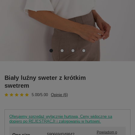
Biały luźny sweter z krótkim
swetrem
5.00/5.00
Opinie (6)
Oferujemy sprzedaż wyłącznie hurtową. Ceny widoczne są
dopiero po REJESTRACJI i zalogowaniu w hurtowni.
Powiadom o
One size
5906694049842