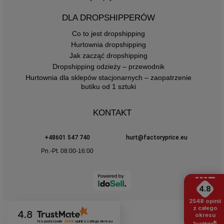
DLA DROPSHIPPERÓW
Co to jest dropshipping
Hurtownia dropshipping
Jak zacząć dropshipping
Dropshipping odzieży – przewodnik
Hurtownia dla sklepów stacjonarnych – zaopatrzenie
butiku od 1 sztuki
KONTAKT
+48601 547 740
hurt@factoryprice.eu
Pn.-Pt. 08:00-16:00
4.8
2548
opinii
z całego
4.8
okresu
Na podstawie
2548
opinii
z całego okresu