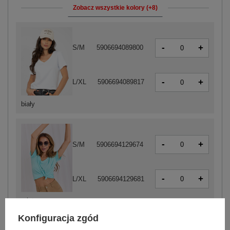
Zobacz wszystkie kolory (+8)
-
+
S/M
5906694089800
-
+
L/XL
5906694089817
biały
-
+
S/M
5906694129674
-
+
L/XL
5906694129681
miętowy
Konfiguracja zgód