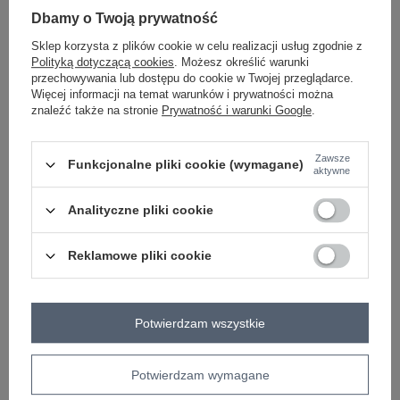
-
Dbamy o Twoją prywatność
+
S/M
5906694129636
Sklep korzysta z plików cookie w celu realizacji usług zgodnie z
Polityką dotyczącą cookies
. Możesz określić warunki
-
+
przechowywania lub dostępu do cookie w Twojej przeglądarce.
L/XL
5906694129643
Więcej informacji na temat warunków i prywatności można
znaleźć także na stronie
Prywatność i warunki Google
.
jasny różowy
Zawsze
Funkcjonalne pliki cookie (wymagane)
Zobacz wszystkie kolory (+8)
aktywne
Analityczne pliki cookie
ZALOGUJ SIĘ I ZOBACZ CENĘ
Reklamowe pliki cookie
Masz pytanie? Chętnie pomożemy.
Zadzwoń
+48 601 547 740
Zadaj pytanie
Potwierdzam wszystkie
skład materiału : 90% bawełna , 10% elastan
sposób prania : pranie w pralce w 30°C
Potwierdzam wymagane
Kod produktu
RV-TS-A1095.33