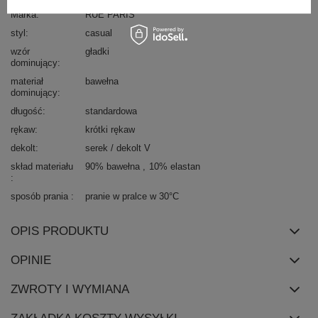
Marka
RUE PARIS
styl
casual
wzór
gładki
dominujący
materiał
bawełna
dominujący
długość
standardowa
rękaw
krótki rękaw
dekolt
serek / dekolt V
skład materiału
90% bawełna
10% elastan
sposób prania
pranie w pralce w 30°C
OPIS PRODUKTU
OPINIE
ZWROTY I WYMIANA