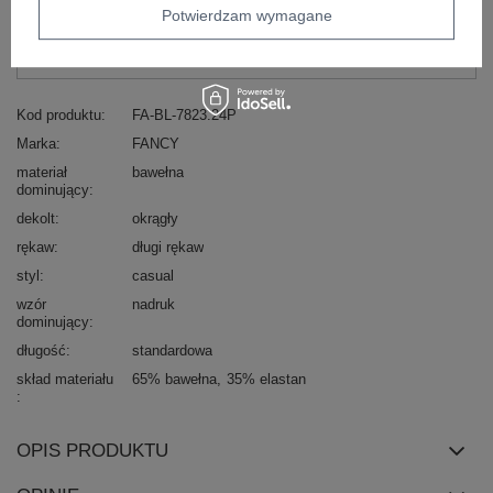
Potwierdzam wymagane
Masz pytanie? Chętnie pomożemy.
Zadzwoń
+48 601 547 740
Zadaj pytanie
Kod produktu
FA-BL-7823.24P
Marka
FANCY
materiał
bawełna
dominujący
dekolt
okrągły
rękaw
długi rękaw
styl
casual
wzór
nadruk
dominujący
długość
standardowa
skład materiału
65% bawełna
35% elastan
OPIS PRODUKTU