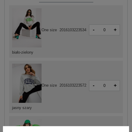
-
+
One size
2016103223534
biało-zielony
-
+
One size
2016103223572
jasny szary