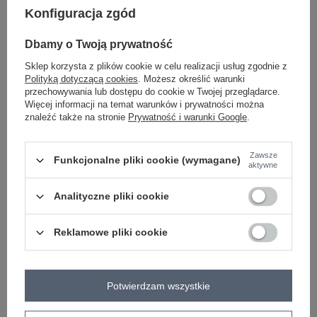
Konfiguracja zgód
-
+
One size
2016103223503
Dbamy o Twoją prywatność
Sklep korzysta z plików cookie w celu realizacji usług zgodnie z
jasny zielony
Polityką dotyczącą cookies
. Możesz określić warunki
przechowywania lub dostępu do cookie w Twojej przeglądarce.
Więcej informacji na temat warunków i prywatności można
znaleźć także na stronie
Prywatność i warunki Google
.
-
+
One size
2016103223510
Zawsze
Funkcjonalne pliki cookie (wymagane)
aktywne
Analityczne pliki cookie
pomarańczowy
Reklamowe pliki cookie
Zobacz wszystkie kolory (+4)
Potwierdzam wszystkie
ZALOGUJ SIĘ I ZOBACZ CENĘ