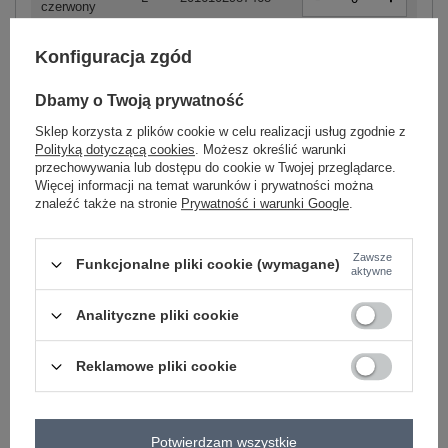
czerwony
Konfiguracja zgód
-
+
S
2016102988137
Dbamy o Twoją prywatność
Sklep korzysta z plików cookie w celu realizacji usług zgodnie z
Polityką dotyczącą cookies
. Możesz określić warunki
-
+
M
2016102988144
przechowywania lub dostępu do cookie w Twojej przeglądarce.
Więcej informacji na temat warunków i prywatności można
znaleźć także na stronie
Prywatność i warunki Google
.
-
+
L
2016102988151
wielokolorowy
Zawsze
Funkcjonalne pliki cookie (wymagane)
aktywne
Analityczne pliki cookie
-
+
S
2016102987413
Reklamowe pliki cookie
-
+
M
2016102987420
Potwierdzam wszystkie