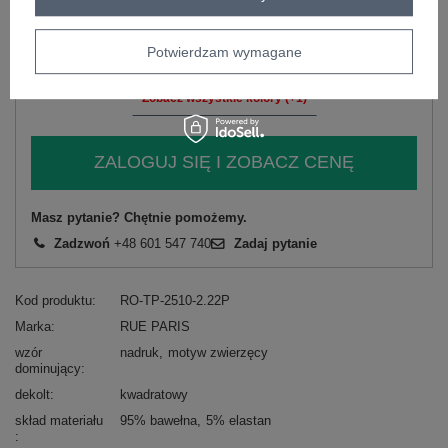
-
+
L
2016102987437
ciemny niebieski
Potwierdzam wymagane
Zobacz wszystkie kolory (+1)
ZALOGUJ SIĘ I ZOBACZ CENĘ
Masz pytanie? Chętnie pomożemy.
Zadzwoń
+48 601 547 740
Zadaj pytanie
Kod produktu
RO-TP-2510-2.22P
Marka
RUE PARIS
wzór
nadruk
motyw zwierzęcy
dominujący
dekolt
kwadratowy
skład materiału
95% bawełna
5% elastan