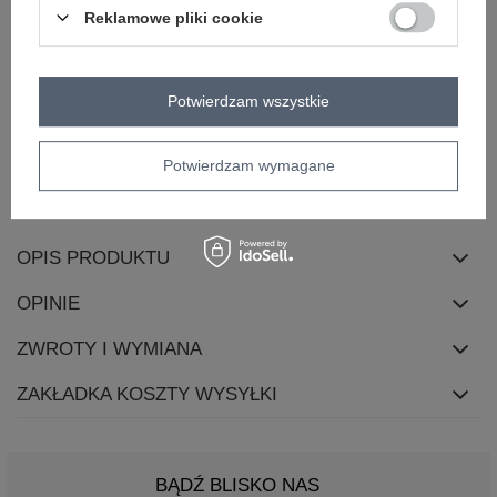
dominujący
Reklamowe pliki cookie
długość
standardowa
rękaw
krótki rękaw
dekolt
serek / dekolt V
Potwierdzam wszystkie
zapięcie
brak
skład materiału
90% bawełna
10% elastan
Potwierdzam wymagane
sposób prania
pranie w pralce w 30°C
OPIS PRODUKTU
OPINIE
ZWROTY I WYMIANA
ZAKŁADKA KOSZTY WYSYŁKI
BĄDŹ BLISKO NAS