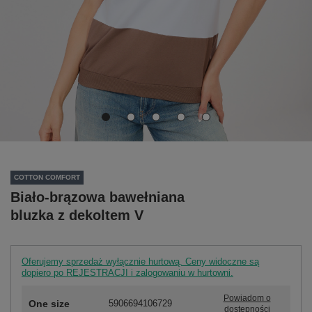
COTTON COMFORT
Biało-brązowa bawełniana
bluzka z dekoltem V
Oferujemy sprzedaż wyłącznie hurtową. Ceny widoczne są
dopiero po REJESTRACJI i zalogowaniu w hurtowni.
Powiadom o
One size
5906694106729
dostępności