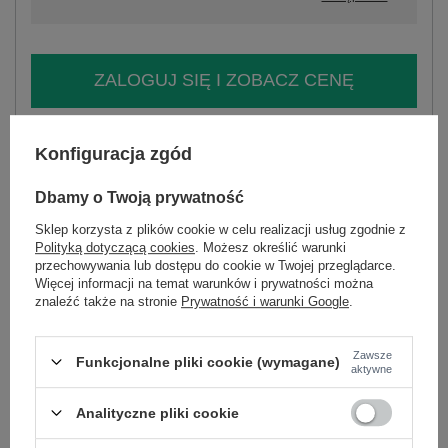
ZALOGUJ SIĘ I ZOBACZ CENĘ
Masz pytanie? Chętnie pomożemy.
Konfiguracja zgód
Zadzwoń
+48 601 547 740
Zadaj pytanie
Dbamy o Twoją prywatność
skład materiału : 90% bawełna , 10% elastan
Sklep korzysta z plików cookie w celu realizacji usług zgodnie z
sposób prania : pranie w pralce w 30°C
Polityką dotyczącą cookies
. Możesz określić warunki
przechowywania lub dostępu do cookie w Twojej przeglądarce.
Kod produktu
RV-BZ-A1214.89
Więcej informacji na temat warunków i prywatności można
Marka
RELEVANCE
znaleźć także na stronie
Prywatność i warunki Google
.
typ produktu
bluzka codzienna
styl
casual
Zawsze
Funkcjonalne pliki cookie (wymagane)
aktywne
okazja
codzienne
wzór
paski
Analityczne pliki cookie
dominujący
materiał
bawełna