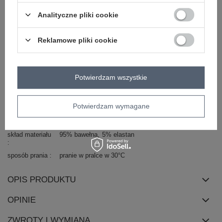
skład materiału: 95% bawełna, 5% elastan
Analityczne pliki cookie
sposób prania: pranie w pralce w 30°C
Kod produktu
BR-BO-2106.97
Reklamowe pliki cookie
Marka
BERRAK
wzór
gładki
dominujący
Potwierdzam wszystkie
rękaw
długi rękaw
dekolt
okrągły
Potwierdzam wymagane
styl
casual
długość
standardowa
skład materiału
95% bawełna
5% elastan
sposób prania
pranie w pralce w 30°C
OPIS PRODUKTU
OPINIE
ZWROTY I WYMIANA