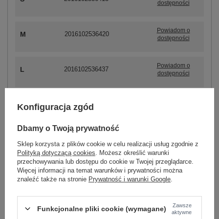
dostępności
Powiadom o
M
2016102536420
dostępności
Powiadom o
L
2016102536437
dostępności
-
+
XL
2016102536444
Konfiguracja zgód
Dbamy o Twoją prywatność
Sklep korzysta z plików cookie w celu realizacji usług zgodnie z
ZALOGUJ SIĘ I ZOBACZ CENĘ
Polityką dotyczącą cookies
. Możesz określić warunki
przechowywania lub dostępu do cookie w Twojej przeglądarce.
Więcej informacji na temat warunków i prywatności można
znaleźć także na stronie
Prywatność i warunki Google
.
Masz pytanie? Chętnie pomożemy.
Zadzwoń
+48 601 547 740
Zadaj pytanie
Zawsze
Funkcjonalne pliki cookie (wymagane)
aktywne
Białe body basic Monique