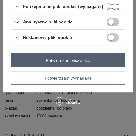
Zawsze
Funkcjonalne pliki cookie (wymagane)
Kod produktu
RO-SK-ELB-2317.22
aktywne
Marka
RUE PARIS
Analityczne pliki cookie
wzór
gładki
dominujący
dekolt
serek / dekolt V
Reklamowe pliki cookie
rękaw
rękaw 3/4
długość
przed kolano
materiał
bawełna
Potwierdzam wszystkie
dominujący
zapięcie
brak
Potwierdzam wymagane
cechy
falbana
dodatkowe
typ produktu
sukienka letnia
biała sukienka
fason
sukienka rozkloszowana
okazja
codzienne
do pracy
skład materiału
100% bawełna
OPIS PRODUKTU