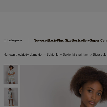
Kategorie
Nowości
Basic
Plus Size
Bestsellery
Super Cen
Hurtownia odzieży damskiej
Sukienki
Sukienki z printami
Biała suk