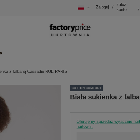
załóż
Zaloguj
/
konto
z
a
ienka z falbaną Cassadie RUE PARIS
COTTON COMFORT
Biała sukienka z fal
Oferujemy sprzedaż wyłącznie hu
hurtowni.