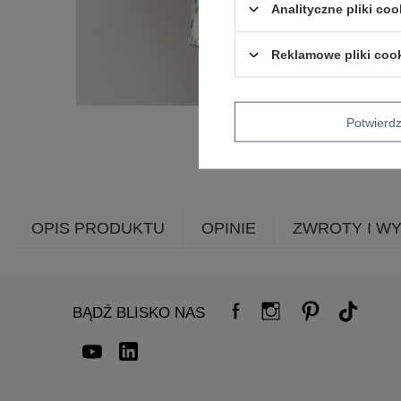
Analityczne pliki coo
Reklamowe pliki coo
Potwier
OPIS PRODUKTU
OPINIE
ZWROTY I W
BĄDŹ BLISKO NAS