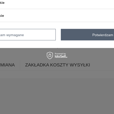
kie
dominujący
dekolt
serek / dekolt V
kie
długość
mini
rękaw
krótki rękaw
styl
casual
vintage
dzam wymagane
Potwierdzam 
okazja
codzienne
skład materiału
100% bawełna
YMIANA
ZAKŁADKA KOSZTY WYSYŁKI