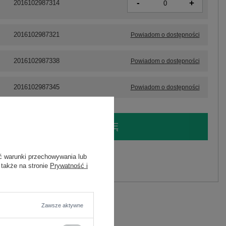
-
+
2016102987314
2016102987321
Powiadom o dostępności
2016102987338
Powiadom o dostępności
2016102987345
Powiadom o dostępności
LOGUJ SIĘ I ZOBACZ CENĘ
y.
ć warunki przechowywania lub
 także na stronie
Prywatność i
Zadaj pytanie
Zawsze aktywne