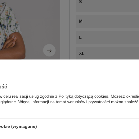
S
M
L
XL
ZA
ość
Masz pytanie? Chętnie pomożem
w celu realizacji usług zgodnie z
Polityką dotyczącą cookies
. Możesz określi
eglądarce. Więcej informacji na temat warunków i prywatności można znaleźć
Zadzwoń
+48 601 547 740
Kod produktu
RO-SK-2508.38P
cookie (wymagane)
Marka
RUE PARIS
wzór
kwiaty