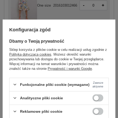
-
+
One size
2016103012466
biało-zielony
Konfiguracja zgód
Dbamy o Twoją prywatność
ZALOGUJ SIĘ I ZOBACZ CENĘ
Sklep korzysta z plików cookie w celu realizacji usług zgodnie z
Polityką dotyczącą cookies
. Możesz określić warunki
przechowywania lub dostępu do cookie w Twojej przeglądarce.
Masz pytanie? Chętnie pomożemy.
Więcej informacji na temat warunków i prywatności można
Zadzwoń
+48 601 547 740
Zadaj pytanie
znaleźć także na stronie
Prywatność i warunki Google
.
Kod produktu
DHJ-SK-13198.27
Zawsze
Funkcjonalne pliki cookie (wymagane)
aktywne
Marka
ITALY MODA
wzór
nadruk
Analityczne pliki cookie
dominujący
długość
midi
Reklamowe pliki cookie
dekolt
serek / dekolt V