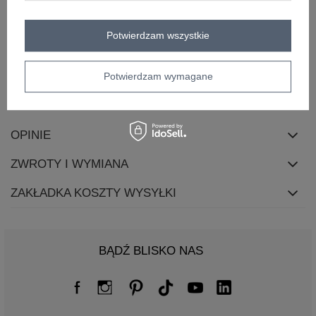
rękaw
krótki rękaw
styl
casual
Potwierdzam wszystkie
okazja
codzienne
do pracy
skład materiału
50% poliester
45% wiskoza
5% elastan
Potwierdzam wymagane
OPIS PRODUKTU
OPINIE
ZWROTY I WYMIANA
ZAKŁADKA KOSZTY WYSYŁKI
BĄDŹ BLISKO NAS