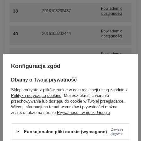
Powiadom o
38
2016103232437
dostępności
Powiadom o
40
2016103232444
dostępności
Powiadom o
42
2016103232451
dostępności
Konfiguracja zgód
Dbamy o Twoją prywatność
ZALOGUJ SIĘ I ZOBACZ CENĘ
Sklep korzysta z plików cookie w celu realizacji usług zgodnie z
Polityką dotyczącą cookies
. Możesz określić warunki
przechowywania lub dostępu do cookie w Twojej przeglądarce.
Masz pytanie? Chętnie pomożemy.
Więcej informacji na temat warunków i prywatności można
Zadzwoń
+48 601 547 740
Zadaj pytanie
znaleźć także na stronie
Prywatność i warunki Google
.
Kod produktu
LK-SK-507214-1.21
Zawsze
Funkcjonalne pliki cookie (wymagane)
aktywne
Marka
LAKERTA