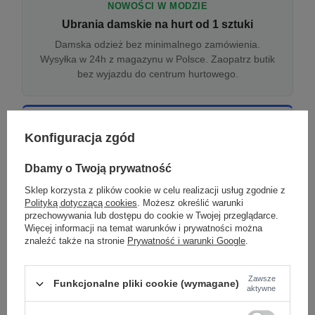
NOWOŚCI W MODZIE
Ubrania damskie na hurt od 1 sztuki
Damska odzież bez minimalnego zamówienia.
Wysyłka w 24h z magazynu w Polsce. Zaopatrz butik
bez wyjazdu do centrum hurtowego.
ONLINE
Konfiguracja zgód
Odzież damska hurtowo online
Internetowa hurtownia damska z plikiem XML/CSV.
Dbamy o Twoją prywatność
Integracja z WooCommerce, Shopify, BaseLinker.
Sklep korzysta z plików cookie w celu realizacji usług zgodnie z
Aktualizacja stanów co godzinę.
Polityką dotyczącą cookies
. Możesz określić warunki
przechowywania lub dostępu do cookie w Twojej przeglądarce.
Więcej informacji na temat warunków i prywatności można
znaleźć także na stronie
Prywatność i warunki Google
.
DROPSHIPPING
Damskie ubrania w dropshippingu
Zawsze
Funkcjonalne pliki cookie (wymagane)
Hurt odzieży damskiej z wysyłką na etykiecie Twojego
aktywne
sklepu w całej UE. Zero magazynu, zero
zamrożonego kapitału.