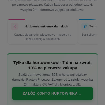
po zimowe płaszcze. Każda kategoria od jednej sztuki,
wysyłka 24h, darmowe zdjęcia produktowe.
Hurtownia sukienek damskich
T-shirty d
Casual, eleganckie, wieczorowe - modele na
Bestsellery w cen
każdą okazję w sezonie'26
k
Tylko dla hurtowników - 7 dni na zwrot,
10% na pierwsze zakupy
Załóż darmowe konto B2B w hurtowni odzieży
damskiej FactoryPrice.eu. Zakupy od 1 sztuki, wysyłka
24h, faktury 0% VAT dla klientów z UE.
ZAŁÓŻ KONTO HURTOWNIKA