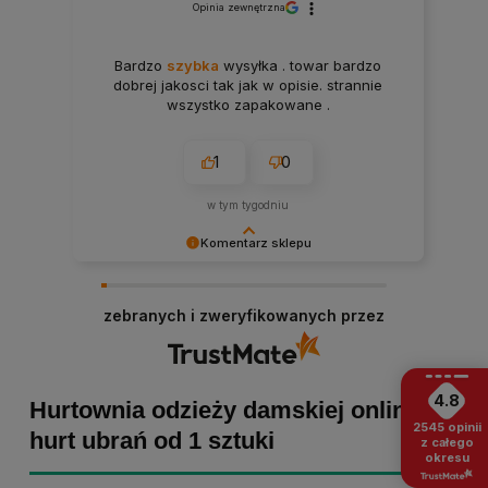
Opinia zewnętrzna
Bardzo
szybka
wysyłka . towar bardzo
dobrej jakosci tak jak w opisie. strannie
wszystko zapakowane .
1
0
w tym tygodniu
Komentarz sklepu
Paulina Grabarczyk dziękujemy za poświęcony
czas i dodaną opinię! Takie słowa dodają nam
zebranych i zweryfikowanych przez
skrzydeł, dlatego tym bardziej cieszymy się, że
zakup przebiegł pomyślnie. Obiecujemy
utrzymać dobrą passę - zapraszamy ponownie! :)
4.8
Hurtownia odzieży damskiej online -
2545
opinii
hurt ubrań od 1 sztuki
z całego
okresu