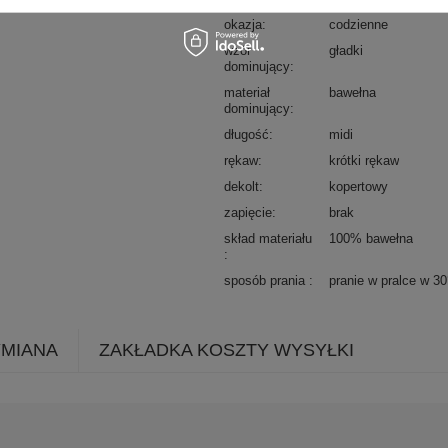
okazja
codzienne
wzór
gładki
dominujący
materiał
bawełna
dominujący
długość
midi
rękaw
krótki rękaw
dekolt
kopertowy
zapięcie
brak
skład materiału
100% bawełna
sposób prania
pranie w pralce w 3
YMIANA
ZAKŁADKA KOSZTY WYSYŁKI