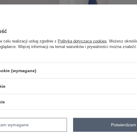
One size
ciemny niebieski
ość
w celu realizacji usług zgodnie z
Polityką dotyczącą cookies
. Możesz określi
eglądarce. Więcej informacji na temat warunków i prywatności można znaleźć
ZA
Masz pytanie? Chętnie pomożem
cookie (wymagane)
Zadzwoń
+48 601 547 740
kie
skład materiału : 100% bawełna
sposób prania : pranie w pralce w 30°
kie
Kod produktu
MI-SK-121008.84
Marka
ITALY MODA
dzam wymagane
Potwierdzam 
typ produktu
sukienka letnia
su
fason
sukienka rozkloszo