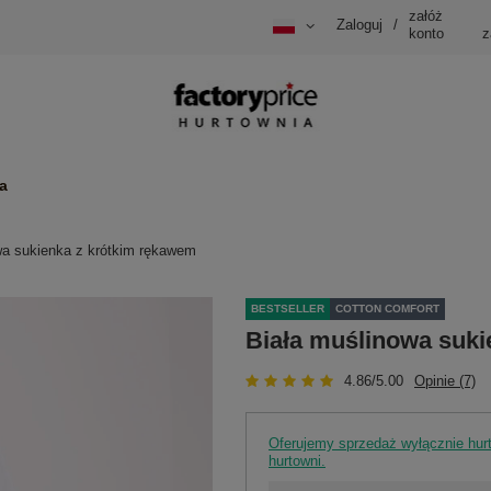
załóż
Zaloguj
/
konto
z
a
wa sukienka z krótkim rękawem
BESTSELLER
COTTON COMFORT
Biała muślinowa suki
4.86/5.00
Opinie (7)
Oferujemy sprzedaż wyłącznie hu
hurtowni.