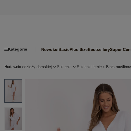
Kategorie
Nowości
Basic
Plus Size
Bestsellery
Super Cen
Hurtownia odzieży damskiej
Sukienki
Sukienki letnie
Biała muślino