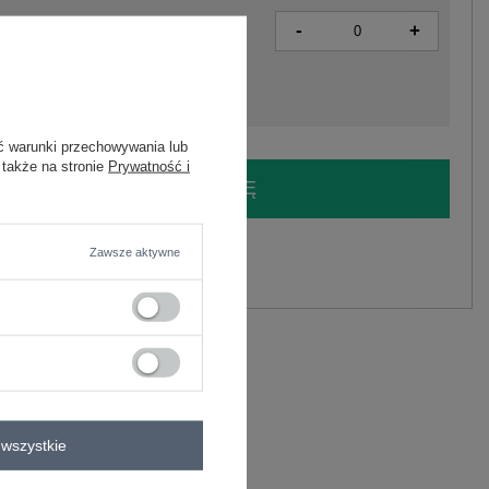
-
+
5906694029769
ć warunki przechowywania lub
 także na stronie
Prywatność i
LOGUJ SIĘ I ZOBACZ CENĘ
y.
Zawsze aktywne
Zadaj pytanie
C
wszystkie
kienka codzienna
wana