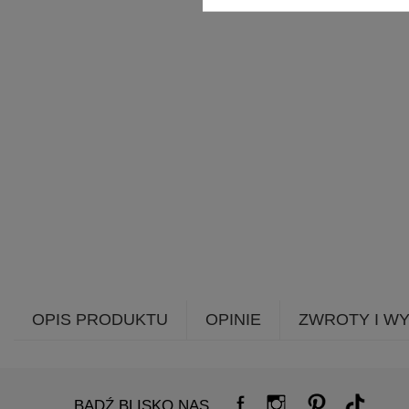
OPIS PRODUKTU
OPINIE
ZWROTY I W
BĄDŹ BLISKO NAS