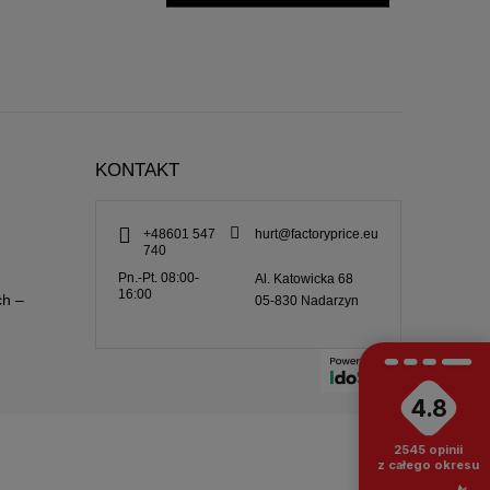
KONTAKT
+48601 547
hurt@factoryprice.eu
740
Pn.-Pt. 08:00-
Al. Katowicka 68
16:00
ch –
05-830
Nadarzyn
4.8
2545
opinii
z całego okresu