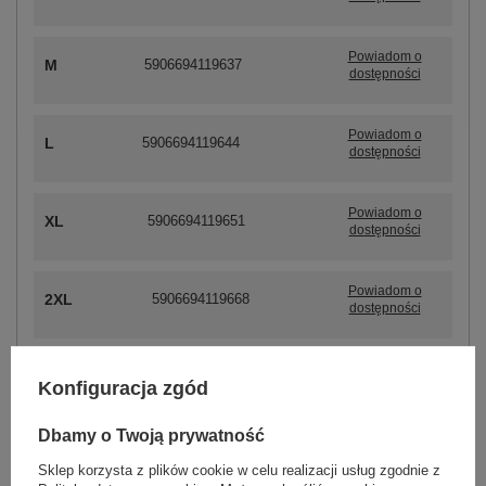
Powiadom o
M
5906694119637
dostępności
Powiadom o
L
5906694119644
dostępności
Powiadom o
XL
5906694119651
dostępności
Powiadom o
2XL
5906694119668
dostępności
Konfiguracja zgód
ZALOGUJ SIĘ I ZOBACZ CENĘ
Dbamy o Twoją prywatność
Masz pytanie? Chętnie pomożemy.
Sklep korzysta z plików cookie w celu realizacji usług zgodnie z