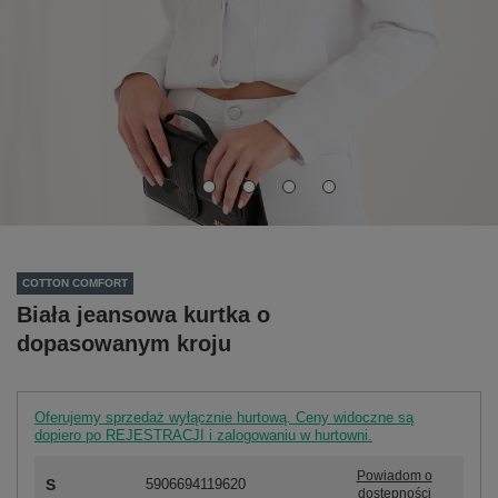
COTTON COMFORT
Biała jeansowa kurtka o
dopasowanym kroju
Oferujemy sprzedaż wyłącznie hurtową. Ceny widoczne są
dopiero po REJESTRACJI i zalogowaniu w hurtowni.
Powiadom o
S
5906694119620
dostępności