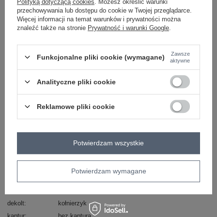
Zadzwoń
+48 601 547 740
Zadaj pytanie
Polityką dotyczącą cookies
. Możesz określić warunki
przechowywania lub dostępu do cookie w Twojej przeglądarce.
Więcej informacji na temat warunków i prywatności można
skład materiału : 98% bawełna , 2% elastan
znaleźć także na stronie
Prywatność i warunki Google
.
sposób prania : pranie w pralce w 30°C
Kod produktu
HM-KR-NO34-2.98P
Zawsze
Funkcjonalne pliki cookie (wymagane)
aktywne
Marka
G-SMACK
skład materiału
98% bawełna
2% elastan
Analityczne pliki cookie
typ produktu
kurtka jeansowa
Reklamowe pliki cookie
sezon
jesień
lato
wiosna
okazja
codzienne
styl
casual
Potwierdzam wszystkie
wzór
gładki
dominujący
materiał
bawełna
Potwierdzam wymagane
dominujący
długość
standardowa
dekolt
kołnierzyk
kaptur
bez kaptura