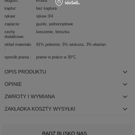
długość
krótka
kaptur
bez kaptura
rękaw
rękaw 3/4
zapięcie
guziki
jednorzędowe
cechy
kieszenie
broszka
dodatkowe
skład materiału
91% poliester
5% wiskoza
3% elastan
sposób prania
pranie w pralce w 30°C
OPIS PRODUKTU
OPINIE
ZWROTY I WYMIANA
ZAKŁADKA KOSZTY WYSYŁKI
BĄDŹ BLISKO NAS