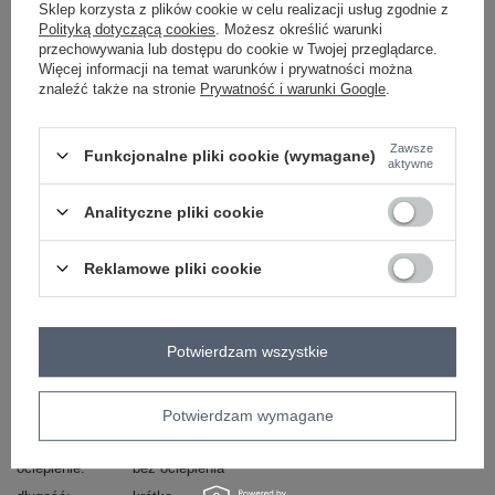
Masz pytanie? Chętnie pomożemy.
Sklep korzysta z plików cookie w celu realizacji usług zgodnie z
Polityką dotyczącą cookies
. Możesz określić warunki
Zadzwoń
+48 601 547 740
Zadaj pytanie
przechowywania lub dostępu do cookie w Twojej przeglądarce.
Więcej informacji na temat warunków i prywatności można
skład materiału : 91% poliester, 5% wiskoza, 3%
znaleźć także na stronie
Prywatność i warunki Google
.
elastan
sposób prania : pranie w pralce w 30°C
Zawsze
Funkcjonalne pliki cookie (wymagane)
aktywne
Kod produktu
IT-KR-FL8159.24
Marka
RUE PARIS
Analityczne pliki cookie
typ produktu
płaszcz przejściowy
styl
elegancki
Reklamowe pliki cookie
okazja
codzienne
do pracy
wzór
gładki
dominujący
Potwierdzam wszystkie
materiał
poliester
dominujący
sezon
jesień
zima
Potwierdzam wymagane
wypełnienie
nie dotyczy
ocieplenie
bez ocieplenia