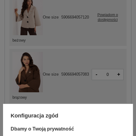
Powiadom o
One size
5906694057120
dostępności
beżowy
-
+
One size
5906694057083
brązowy
Konfiguracja zgód
ZALOGUJ SIĘ I ZOBACZ CENĘ
Dbamy o Twoją prywatność