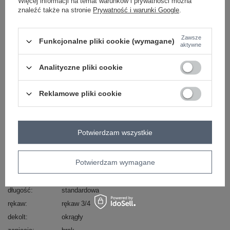
Więcej informacji na temat warunków i prywatności można
znaleźć także na stronie
Prywatność i warunki Google
.
Masz pytanie? Chętnie pomożemy.
Zadzwoń
+48 601 547 740
Zadaj pytanie
Zawsze
Funkcjonalne pliki cookie (wymagane)
aktywne
skład materiału : 65% akryl, 17% poliamid, 9%
wiskoza, 9% wełna
Analityczne pliki cookie
sposób prania : pranie ręczne
Reklamowe pliki cookie
Kod produktu
IT-SW-72802.77
Marka
ITALY MODA
styl
casual
Potwierdzam wszystkie
okazja
codzienne
wzór
urozmaicona faktura materiału
dominujący
Potwierdzam wymagane
materiał
akryl
dominujący
długość
standardowa
rękaw
rękaw 3/4
dekolt
okrągły