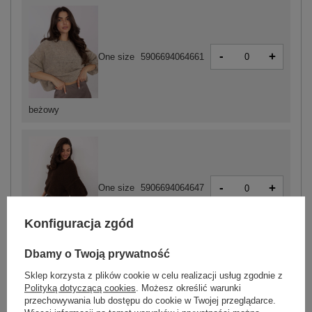
-
+
One size
5906694064661
beżowy
-
+
One size
5906694064647
Konfiguracja zgód
ciemny brązowy
Dbamy o Twoją prywatność
Sklep korzysta z plików cookie w celu realizacji usług zgodnie z
Polityką dotyczącą cookies
. Możesz określić warunki
ZALOGUJ SIĘ I ZOBACZ CENĘ
przechowywania lub dostępu do cookie w Twojej przeglądarce.