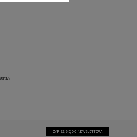
astan
ZAPISZ SIĘ DO NEWSLETTERA