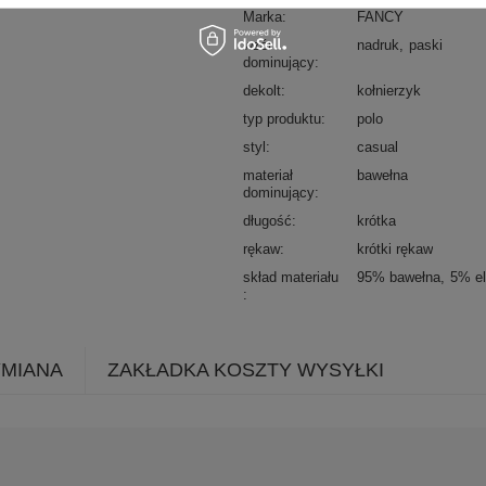
Marka
FANCY
wzór
nadruk
paski
dominujący
dekolt
kołnierzyk
typ produktu
polo
styl
casual
materiał
bawełna
dominujący
długość
krótka
rękaw
krótki rękaw
skład materiału
95% bawełna
5% el
YMIANA
ZAKŁADKA KOSZTY WYSYŁKI