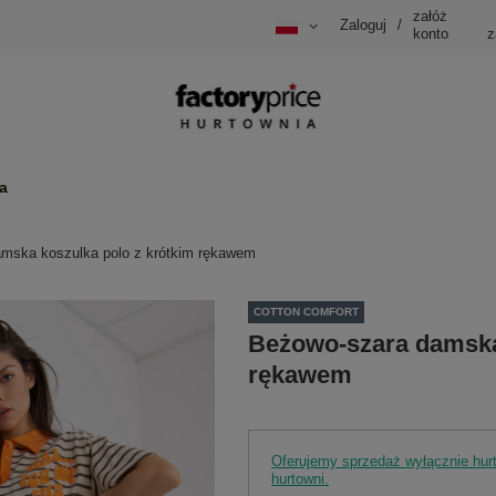
załóż
Zaloguj
/
konto
z
a
mska koszulka polo z krótkim rękawem
COTTON COMFORT
Beżowo-szara damska
rękawem
Oferujemy sprzedaż wyłącznie hu
hurtowni.