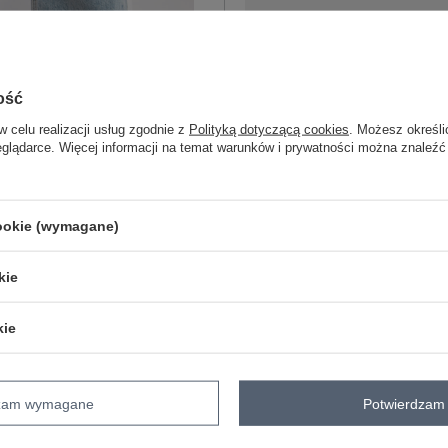
One size
ość
w celu realizacji usług zgodnie z
Polityką dotyczącą cookies
. Możesz określi
eglądarce. Więcej informacji na temat warunków i prywatności można znaleźć
czarno-beżowy
cookie (wymagane)
kie
ZA
kie
Masz pytanie? Chętnie pomożem
Zadzwoń
+48 601 547 740
dzam wymagane
Potwierdzam 
Kod produktu
FA-BZ-7785.91P