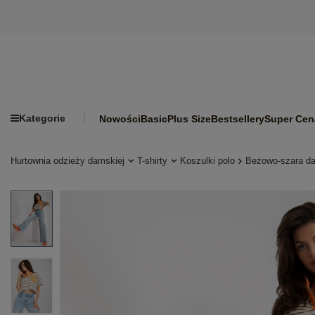
Kategorie
Nowości
Basic
Plus Size
Bestsellery
Super Cen
Hurtownia odzieży damskiej
T-shirty
Koszulki polo
Beżowo-szara da