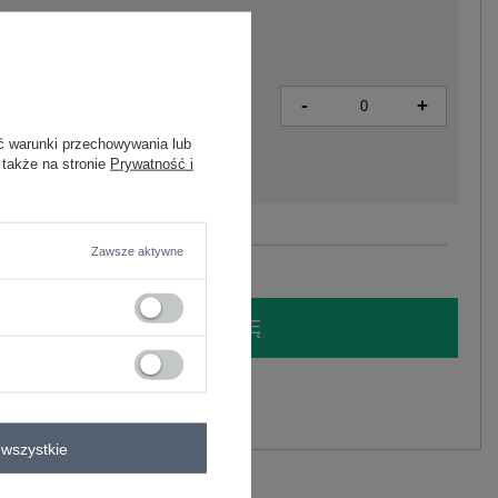
-
+
2016103223718
ć warunki przechowywania lub
 także na stronie
Prywatność i
Zobacz wszystkie kolory (+4)
Zawsze aktywne
LOGUJ SIĘ I ZOBACZ CENĘ
y.
Zadaj pytanie
wszystkie