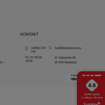
KONTAKT
+48601 547
hurt@factoryprice.eu
740
Pn.-Pt. 08:00-
Al. Katowicka 68
16:00
ch –
05-830
Nadarzyn
4.8
2548
opinii
z całego okresu