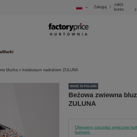
załóż
Zaloguj
/
konto
z
a
Marki
na bluzka z kwiatowym nadrukiem ZULUNA
MADE IN POLAND
Beżowa zwiewna bluz
ZULUNA
Oferujemy sprzedaż wyłącznie hu
hurtowni.