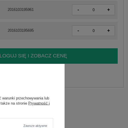
-
+
2016103195961
-
+
2016103195695
LOGUJ SIĘ I ZOBACZ CENĘ
y.
Zadaj pytanie
ć warunki przechowywania lub
 także na stronie
Prywatność i
 W POLSCE
Zawsze aktywne