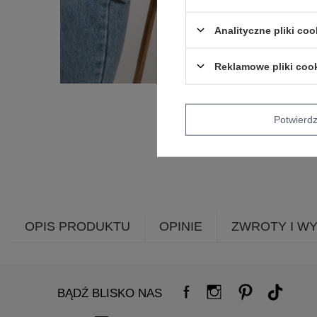
Analityczne pliki coo
Reklamowe pliki coo
Potwier
OPIS PRODUKTU
OPINIE
ZWROTY I W
BĄDŹ BLISKO NAS