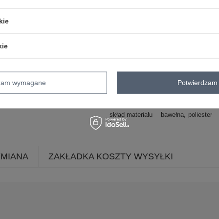
okazja
codzienne
do pracy
kie
wzór
kwiaty
dominujący
materiał
bawełna
kie
dominujący
długość
standardowa
zapięcie
brak
dzam wymagane
Potwierdzam 
rękaw
długi rękaw
dekolt
kołnierzyk
skład materiału
bawełna
poliester
YMIANA
ZAKŁADKA KOSZTY WYSYŁKI