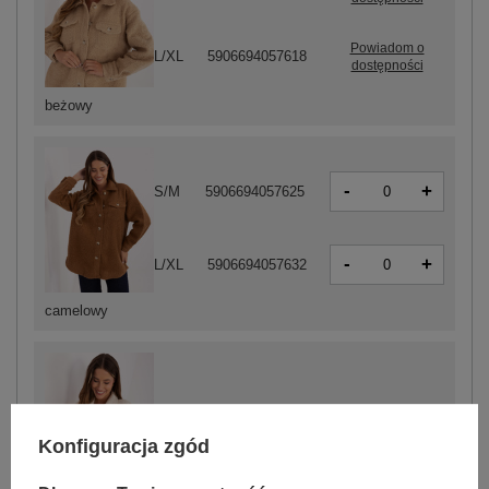
Powiadom o
L/XL
5906694057618
dostępności
beżowy
-
+
S/M
5906694057625
-
+
L/XL
5906694057632
camelowy
-
+
L/XL
5906694057595
Konfiguracja zgód