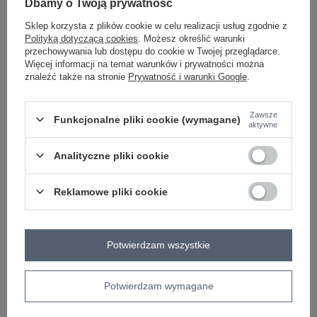
Dbamy o Twoją prywatność
jasny beżowy
Sklep korzysta z plików cookie w celu realizacji usług zgodnie z
Polityką dotyczącą cookies
. Możesz określić warunki
przechowywania lub dostępu do cookie w Twojej przeglądarce.
Więcej informacji na temat warunków i prywatności można
ZALOGUJ SIĘ I ZOBACZ CENĘ
znaleźć także na stronie
Prywatność i warunki Google
.
Masz pytanie? Chętnie pomożemy.
Zawsze
Funkcjonalne pliki cookie (wymagane)
aktywne
Zadzwoń
+48 601 547 740
Zadaj pytanie
Analityczne pliki cookie
skład materiału : 70% poliester, 30% bawełna
sposób prania : pranie ręczne
Reklamowe pliki cookie
Kod produktu
IT-KR-1709.85
Marka
JASMINE
typ produktu
koszula wierzchnia
Potwierdzam wszystkie
styl
casual
okazja
codzienne
Potwierdzam wymagane
wzór
gładki
dominujący