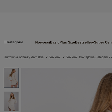
Kategorie
Nowości
Basic
Plus Size
Bestsellery
Super Cen
Hurtownia odzieży damskiej
Sukienki
Sukienki koktajlowe / elegancki