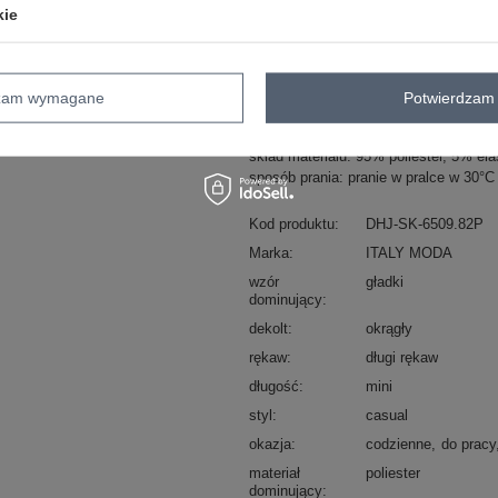
kie
Masz pytanie? Chętnie pomożem
Zadzwoń
+48 601 547 740
dzam wymagane
Potwierdzam 
Beżowa sukienka koktajlowa Melissa
skład materiału: 95% poliester, 5% ela
sposób prania: pranie w pralce w 30°C
Kod produktu
DHJ-SK-6509.82P
Marka
ITALY MODA
wzór
gładki
dominujący
dekolt
okrągły
rękaw
długi rękaw
długość
mini
styl
casual
okazja
codzienne
do pracy
materiał
poliester
dominujący