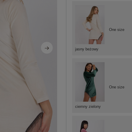
One size
jasny beżowy
One size
ciemny zielony