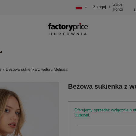
załóż
Zaloguj
/
konto
z
a
e
Beżowa sukienka z weluru Melissa
Beżowa sukienka z we
Oferujemy sprzedaż wyłącznie hu
hurtowni.