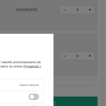
-
+
2016103128792
-
+
2016103128808
ć warunki przechowywania lub
 także na stronie
Prywatność i
Zawsze aktywne
Zobacz wszystkie kolory (+2)
LOGUJ SIĘ I ZOBACZ CENĘ