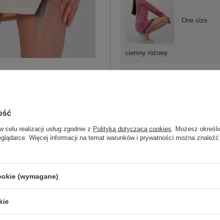
One size
ciemny różowy
ość
One size
w celu realizacji usług zgodnie z
Polityką dotyczącą cookies
. Możesz określi
eglądarce. Więcej informacji na temat warunków i prywatności można znaleźć
szary
cookie (wymagane)
kie
ZA