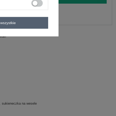
y.
Zadaj pytanie
wszystkie
stan
sukieneczka na wesele