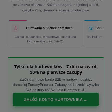
po zimowe płaszcze. Każda kategoria od jednej sztuki,
wysyłka 24h, darmowe zdjęcia produktowe.
Hurtownia sukienek damskich
T-shirty d
Casual, eleganckie, wieczorowe - modele na
Bestsellery w cen
każdą okazję w sezonie'26
k
Tylko dla hurtowników - 7 dni na zwrot,
10% na pierwsze zakupy
Załóż darmowe konto B2B w hurtowni odzieży
damskiej FactoryPrice.eu. Zakupy od 1 sztuki, wysyłka
24h, faktury 0% VAT dla klientów z UE.
ZAŁÓŻ KONTO HURTOWNIKA