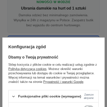
NOWOŚCI W MODZIE
Ubrania damskie na hurt od 1 sztuki
Damska odzież bez minimalnego zamówienia.
Wysyłka w 24h z magazynu w Polsce. Zaopatrz butik
bez wyjazdu do centrum hurtowego.
ONLINE
Konfiguracja zgód
Odzież damska hurtowo online
Internetowa hurtownia damska z plikiem XML/CSV.
Dbamy o Twoją prywatność
Integracja z WooCommerce, Shopify, BaseLinker.
Sklep korzysta z plików cookie w celu realizacji usług zgodnie z
Aktualizacja stanów co godzinę.
Polityką dotyczącą cookies
. Możesz określić warunki
przechowywania lub dostępu do cookie w Twojej przeglądarce.
Więcej informacji na temat warunków i prywatności można
znaleźć także na stronie
Prywatność i warunki Google
.
DROPSHIPPING
Damskie ubrania w dropshippingu
Zawsze
Funkcjonalne pliki cookie (wymagane)
Hurt odzieży damskiej z wysyłką na etykiecie Twojego
aktywne
sklepu w całej UE. Zero magazynu, zero
zamrożonego kapitału.