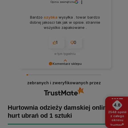
Opinia zewnętrzna
Bardzo
szybka
wysyłka . towar bardzo
dobrej jakosci tak jak w opisie. strannie
wszystko zapakowane .
1
0
w tym tygodniu
Komentarz sklepu
Paulina Grabarczyk dziękujemy za poświęcony
czas i dodaną opinię! Takie słowa dodają nam
zebranych i zweryfikowanych przez
skrzydeł, dlatego tym bardziej cieszymy się, że
zakup przebiegł pomyślnie. Obiecujemy
utrzymać dobrą passę - zapraszamy ponownie! :)
4.8
Hurtownia odzieży damskiej online -
2548
opinii
hurt ubrań od 1 sztuki
z całego
okresu