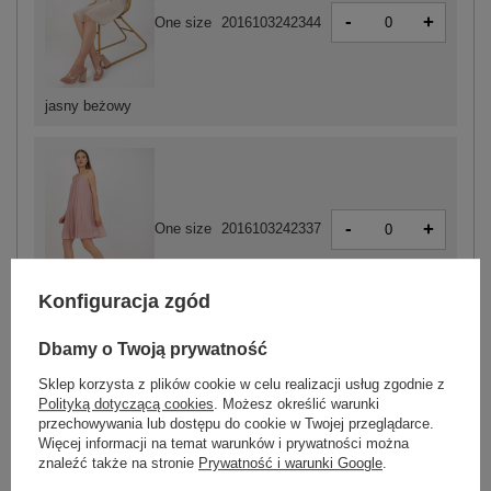
-
+
One size
2016103242344
jasny beżowy
-
+
One size
2016103242337
Konfiguracja zgód
jasny różowy
Dbamy o Twoją prywatność
Sklep korzysta z plików cookie w celu realizacji usług zgodnie z
ZALOGUJ SIĘ I ZOBACZ CENĘ
Polityką dotyczącą cookies
. Możesz określić warunki
przechowywania lub dostępu do cookie w Twojej przeglądarce.
Więcej informacji na temat warunków i prywatności można
Masz pytanie? Chętnie pomożemy.
znaleźć także na stronie
Prywatność i warunki Google
.
Zadzwoń
+48 601 547 740
Zadaj pytanie