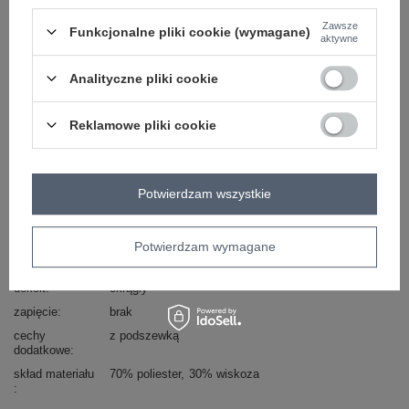
Zawsze
Funkcjonalne pliki cookie (wymagane)
aktywne
Kod produktu
DHJ-SK-0010.35
Marka
ITALY MODA
Analityczne pliki cookie
typ produktu
sukienka codzienna
sukienka letnia
fason
sukienka prosta
Reklamowe pliki cookie
okazja
codzienne
wzór
gładki
dominujący
Potwierdzam wszystkie
materiał
poliester
dominujący
długość
mini
Potwierdzam wymagane
rękaw
bez rękawów
dekolt
okrągły
zapięcie
brak
cechy
z podszewką
dodatkowe
skład materiału
70% poliester
30% wiskoza