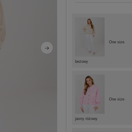
One size
beżowy
One size
jasny różowy