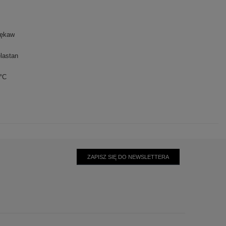
rękaw
lastan
0°C
ZAPISZ SIĘ DO NEWSLETTERA