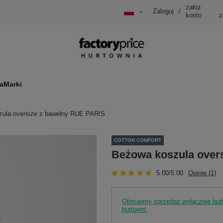
załóż
Zaloguj
/
konto
z
a
Marki
ula oversize z bawełny RUE PARIS
COTTON COMFORT
Beżowa koszula over
5.00/5.00
Opinie (1)
Oferujemy sprzedaż wyłącznie hu
hurtowni.