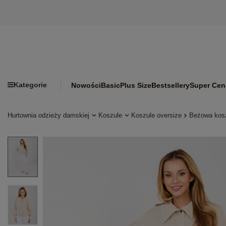
Kategorie
Nowości
Basic
Plus Size
Bestsellery
Super Cen
Hurtownia odzieży damskiej
Koszule
Koszule oversize
Beżowa kosz