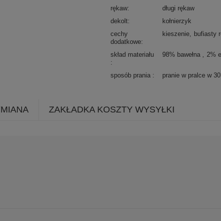
rękaw
długi rękaw
dekolt
kołnierzyk
cechy
kieszenie
bufiasty 
dodatkowe
skład materiału
98% bawełna
2% e
sposób prania
pranie w pralce w 3
YMIANA
ZAKŁADKA KOSZTY WYSYŁKI