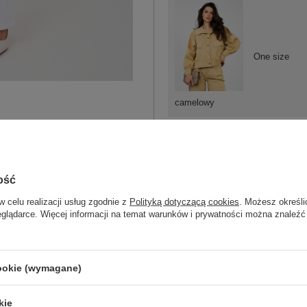
One size
camelowy
ość
One size
w celu realizacji usług zgodnie z
Polityką dotyczącą cookies
. Możesz określi
eglądarce. Więcej informacji na temat warunków i prywatności można znaleźć
jasny niebieski
cookie (wymagane)
kie