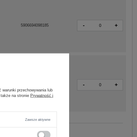
-
+
5906694098185
-
+
5906694098208
ć warunki przechowywania lub
 także na stronie
Prywatność i
Zawsze aktywne
Zobacz wszystkie kolory (+4)