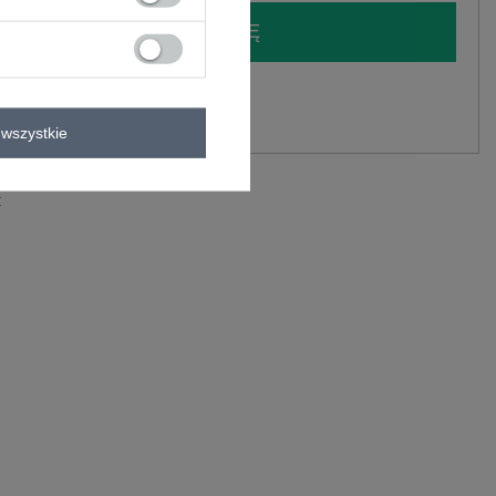
LOGUJ SIĘ I ZOBACZ CENĘ
y.
Zadaj pytanie
wszystkie
astan
C