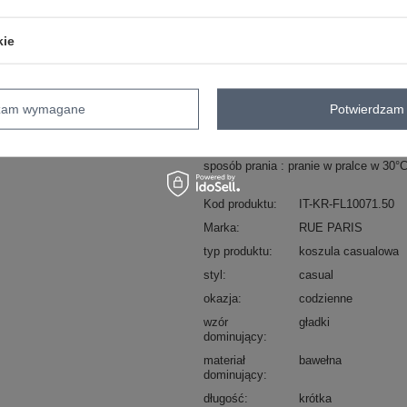
ZA
kie
Masz pytanie? Chętnie pomożem
Zadzwoń
+48 601 547 740
dzam wymagane
Potwierdzam 
skład materiału : 98% bawełna , 2% el
sposób prania : pranie w pralce w 30°
Kod produktu
IT-KR-FL10071.50
Marka
RUE PARIS
typ produktu
koszula casualowa
styl
casual
okazja
codzienne
wzór
gładki
dominujący
materiał
bawełna
dominujący
długość
krótka