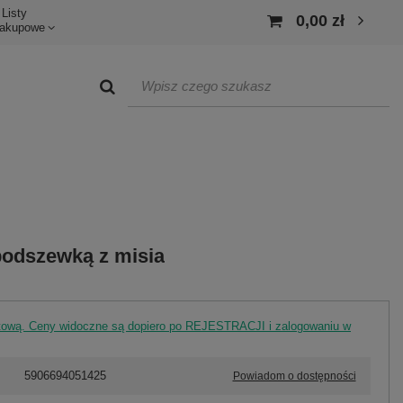
Listy
0,00 zł
akupowe
podszewką z misia
rtową. Ceny widoczne są dopiero po REJESTRACJI i zalogowaniu w
5906694051425
Powiadom o dostępności