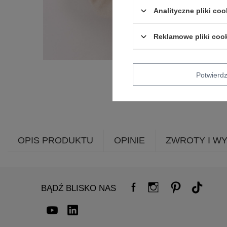
Analityczne pliki coo
Reklamowe pliki coo
Potwier
OPIS PRODUKTU
OPINIE
ZWROTY I W
BĄDŹ BLISKO NAS