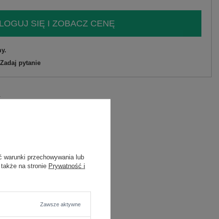
LOGUJ SIĘ I ZOBACZ CENĘ
y.
Zadaj pytanie
C
ć warunki przechowywania lub
 także na stronie
Prywatność i
Zawsze aktywne