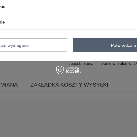
wypełnienie
nie dotyczy
kie
ocieplenie
bez ocieplenia
długość
standardowa
kie
kaptur
bez kaptura
rękaw
bez rękawów
zapięcie
brak
dzam wymagane
Potwierdzam 
skład materiału
100% poliester
sposób prania
pranie w pralce w 3
YMIANA
ZAKŁADKA KOSZTY WYSYŁKI