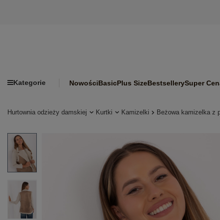
Kategorie
Nowości
Basic
Plus Size
Bestsellery
Super Cen
Hurtownia odzieży damskiej
Kurtki
Kamizelki
Beżowa kamizelka z 