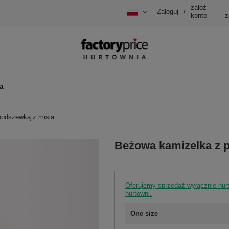
załóż
Zaloguj
/
konto
z
a
podszewką z misia
Beżowa kamizelka z 
Oferujemy sprzedaż wyłącznie hu
hurtowni.
One size