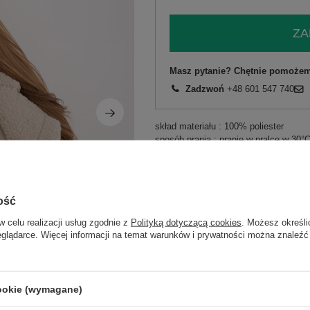
ZA
Masz pytanie? Chętnie pomożem
Zadzwoń
+48 601 547 740
skład materiału : 100% poliester
sposób prania : pranie w pralce w 30°
Kod produktu
IT-KZ-96917.69
Marka
MAYA
ość
styl
casual
w celu realizacji usług zgodnie z
Polityką dotyczącą cookies
. Możesz określi
okazja
codzienne
eglądarce. Więcej informacji na temat warunków i prywatności można znaleźć
wzór
gładki
dominujący
materiał
poliester
dominujący
cookie (wymagane)
sezon
jesień
zima