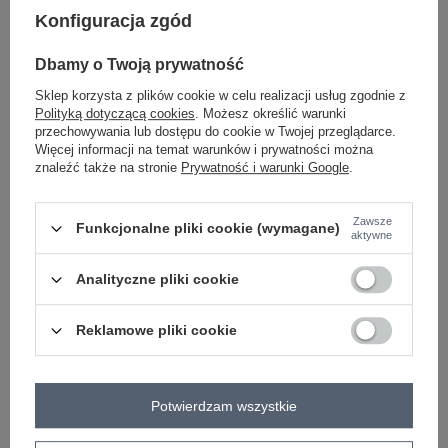
#okazja:
Konfiguracja zgód
codzienne
#wzór dominujący:
gładki
Dbamy o Twoją prywatność
#materiał dominujący:
poliester
Sklep korzysta z plików cookie w celu realizacji usług zgodnie z
#długość:
Polityką dotyczącą cookies
. Możesz określić warunki
długa
przechowywania lub dostępu do cookie w Twojej przeglądarce.
#styl nogawek:
Więcej informacji na temat warunków i prywatności można
zwężane
znaleźć także na stronie
Prywatność i warunki Google
.
#wysokość w pasie:
wysoki
#kieszenie:
boczne
Zawsze
Funkcjonalne pliki cookie (wymagane)
aktywne
#rękaw:
długi rękaw
#dekolt:
Analityczne pliki cookie
okrągły
#cechy dodatkowe:
naszywki
,
troczki
Reklamowe pliki cookie
#skład materiału :
50% poliester
,
45% wiskoza
,
5% elastan
#sposób prania :
pranie w pralce w 30°C
#modelka:
Potwierdzam wszystkie
Modelka ma na sobie rozmiar one size. Wymiary modelki: wzrost 169
cm, biust 88 cm, talia 68 cm, biodra 89 cm