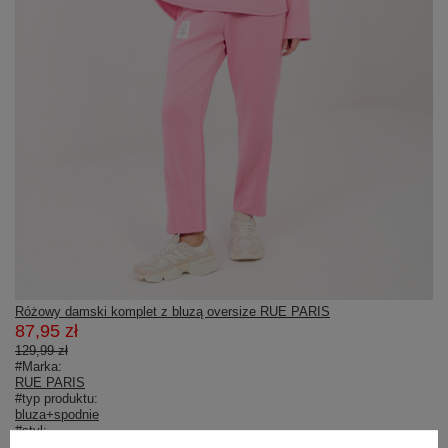
Różowy damski komplet z bluzą oversize RUE PARIS
87,95 zł
129,99 zł
#Marka:
RUE PARIS
#typ produktu:
bluza+spodnie
#styl:
casual