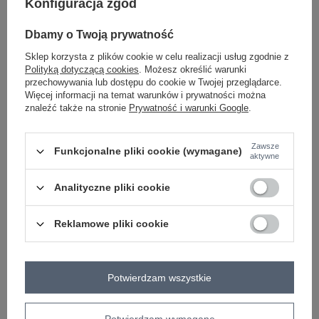
Konfiguracja zgód
#okazja:
codzienne
,
do pracy
#wzór dominujący:
Dbamy o Twoją prywatność
gładki
#materiał dominujący:
Sklep korzysta z plików cookie w celu realizacji usług zgodnie z
wiskoza
Polityką dotyczącą cookies
. Możesz określić warunki
#długość:
przechowywania lub dostępu do cookie w Twojej przeglądarce.
długa
Więcej informacji na temat warunków i prywatności można
#cechy dodatkowe:
znaleźć także na stronie
Prywatność i warunki Google
.
guziki
#zapięcie:
zatrzask
#dekolt:
Zawsze
Funkcjonalne pliki cookie (wymagane)
aktywne
serek / dekolt V
#styl nogawek:
szerokie
Analityczne pliki cookie
#wysokość w pasie:
wysoki
#skład materiału :
Reklamowe pliki cookie
65% wiskoza
,
32% poliester
#sposób prania :
pranie ręczne
#modelka:
Modelka ma na sobie rozmiar one size. Wymiary modelki: wzrost 173
Potwierdzam wszystkie
cm, biust 85 cm, talia 62 cm, biodra 95 cm
Rozmiar: One size
Potwierdzam wymagane