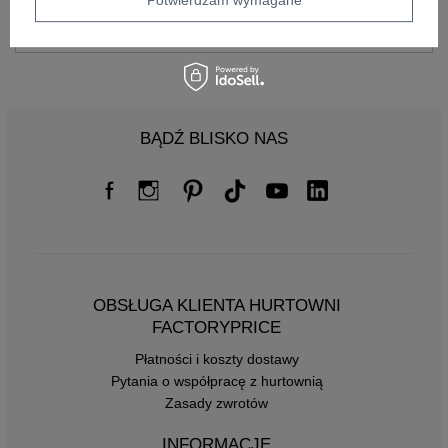
Centrum Logistyczne Nadarzyn
Dostępny
BĄDŹ BLISKO NAS
OBSŁUGA KLIENTA HURTOWNI
FACTORYPRICE
Płatności i koszty dostawy
Pytania o współpracę z hurtownią
Zasady zwrotów
INFORMACJE