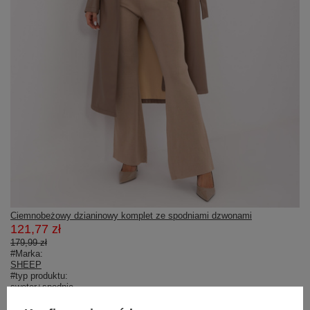
Ciemnobeżowy dzianinowy komplet ze spodniami dzwonami
121,77 zł
179,99 zł
#Marka:
SHEEP
#typ produktu:
sweter+spodnie
#styl:
elegancki