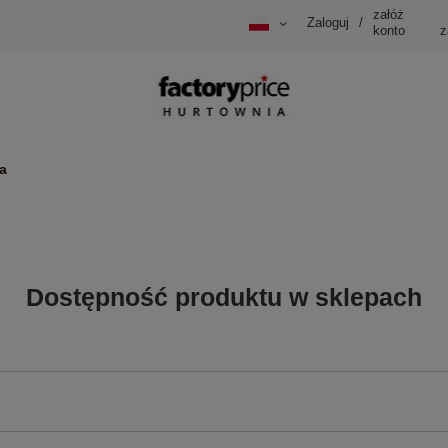
załóż
Zaloguj
/
konto
z
a
Dostępność produktu w sklepach