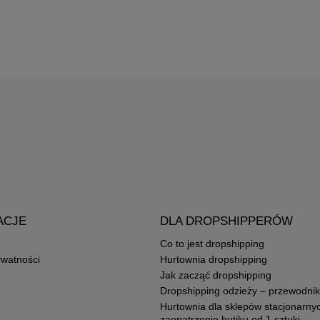
ACJE
DLA DROPSHIPPERÓW
Co to jest dropshipping
ywatności
Hurtownia dropshipping
Jak zacząć dropshipping
Dropshipping odzieży – przewodnik
Hurtownia dla sklepów stacjonarny
zaopatrzenie butiku od 1 sztuki