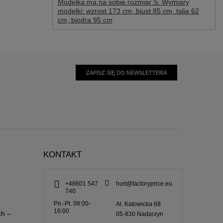
Modelka ma na sobie rozmiar S. Wymiary
modelki: wzrost 173 cm, biust 85 cm, talia 62
cm, biodra 95 cm
ZAPISZ SIĘ DO NEWSLETTERA
KONTAKT
+48601 547
hurt@factoryprice.eu
740
Pn.-Pt. 08:00-
Al. Katowicka 68
16:00
ch –
05-830
Nadarzyn