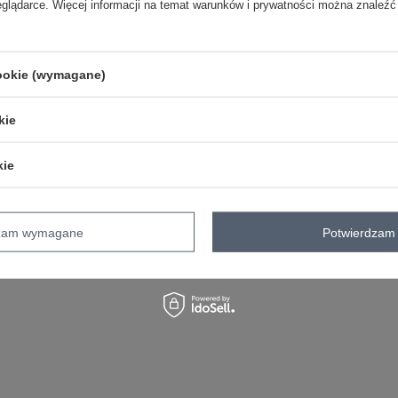
eglądarce. Więcej informacji na temat warunków i prywatności można znaleźć
cookie (wymagane)
kie
kie
dzam wymagane
Potwierdzam 