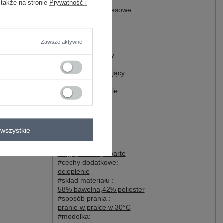
#typ produktu:
 także na stronie
Prywatność i
cargo
,
spodnie dresowe
#styl:
casual
#okazja:
Zawsze aktywne
codzienne
#wzór dominujący:
gładki
#materiał dominujący:
bawełna
#wysokość w pasie:
wysoki
#styl nogawek:
szerokie
#zapięcie:
wszystkie
wiązanie
#kieszenie:
cargo
,
boczne
,
otwarte
#cechy dodatkowe:
ocieplenie
#skład materiału :
58% bawełna
,
42% poliester
#sposób prania :
pranie w pralce w 30°C
#modelka: