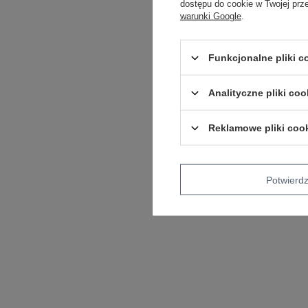
dostępu do cookie w Twojej prz
warunki Google
.
Funkcjonalne pliki 
Analityczne pliki coo
Reklamowe pliki coo
Potwier