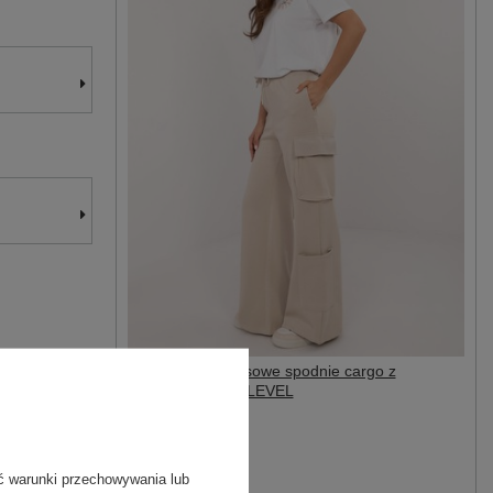
Hurt Beżowe dresowe spodnie cargo z
ociepleniem SUBLEVEL
60,50 zł
129,99 zł
#Marka:
SUBLEVEL
ć warunki przechowywania lub