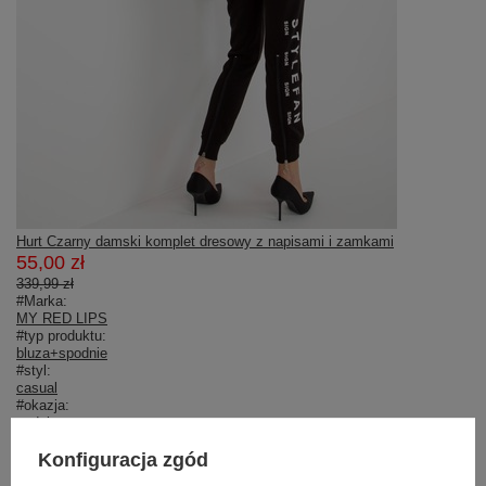
Hurt Czarny damski komplet dresowy z napisami i zamkami
55,00 zł
339,99 zł
#Marka:
MY RED LIPS
#typ produktu:
bluza+spodnie
#styl:
casual
#okazja:
codzienne
#wzór dominujący:
nadruk
Konfiguracja zgód
#materiał dominujący: