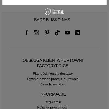
BĄDŹ BLISKO NAS
OBSŁUGA KLIENTA HURTOWNI
FACTORYPRICE
Płatności i koszty dostawy
Pytania o współpracę z hurtownią
Zasady zwrotów
INFORMACJE
Regulamin
Polityka prywatności