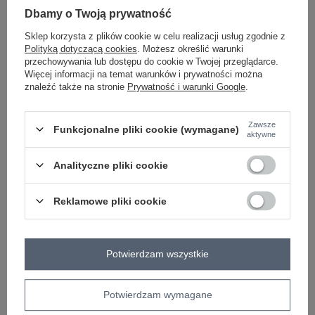
bawełna
Dbamy o Twoją prywatność
#długość:
długa
Sklep korzysta z plików cookie w celu realizacji usług zgodnie z
#styl nogawek:
Polityką dotyczącą cookies
. Możesz określić warunki
ściągacze
#wysokość w pasie:
przechowywania lub dostępu do cookie w Twojej przeglądarce.
wysoki
Więcej informacji na temat warunków i prywatności można
#kieszenie:
znaleźć także na stronie
Prywatność i warunki Google
.
boczne
#rękaw:
długi rękaw
Zawsze
#dekolt:
Funkcjonalne pliki cookie (wymagane)
aktywne
kaptur
#cechy dodatkowe:
ocieplenie
,
zamek
,
kaptur
,
kieszenie
Analityczne pliki cookie
#skład materiału :
70% bawełna
,
30% poliester
#modelka:
Reklamowe pliki cookie
Modelka ma na sobie rozmiar one size. Wymiary modelki: wzrost 177
cm, biust 84 cm, talia 62 cm, biodra 89 cm
#sposób prania :
pranie w pralce w 30°C
Potwierdzam wszystkie
Rozmiar: One size
Centrum Logistyczne Nadarzyn
Potwierdzam wymagane
Dostępny