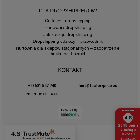
DLA DROPSHIPPERÓW
Co to jest dropshipping
Hurtownia dropshipping
Jak zacząć dropshipping
Dropshipping odzieży – przewodnik
Hurtownia dla sklepów stacjonarnych – zaopatrzenie
butiku od 1 sztuki
KONTAKT
+48601 547 740
hurt@factoryprice.eu
Pn.-Pt. 08:00-16:00
4.8
2548
opinii
z całego
4.8
okresu
Na podstawie
2548
opinii
z całego okresu