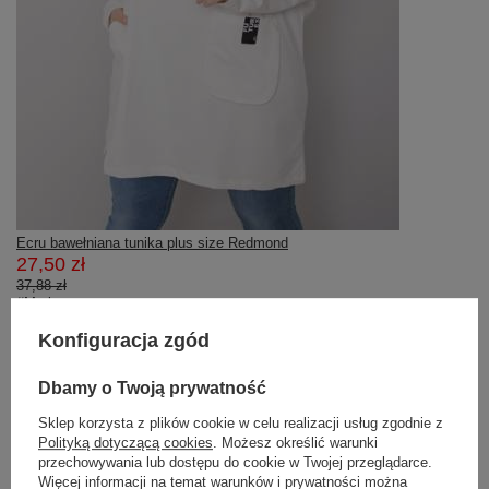
Ecru bawełniana tunika plus size Redmond
27,50 zł
37,88 zł
#Marka:
RELEVANCE
#wzór dominujący:
Konfiguracja zgód
gładki
,
nadruk
#dekolt:
Dbamy o Twoją prywatność
okrągły
#rękaw:
Sklep korzysta z plików cookie w celu realizacji usług zgodnie z
długi rękaw
Polityką dotyczącą cookies
. Możesz określić warunki
#materiał dominujący:
bawełna
przechowywania lub dostępu do cookie w Twojej przeglądarce.
emblemat:
Więcej informacji na temat warunków i prywatności można