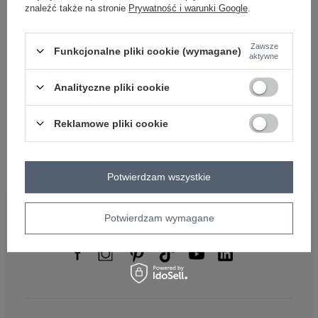
dół
,
lewo
,
col
,
txt_PLUS SIZE#241606#FFFFFF%80
znaleźć także na stronie
Prywatność i warunki Google
.
#typ produktu:
tunika
#skład materiału :
Zawsze
90% bawełna
,
10% elastan
Funkcjonalne pliki cookie (wymagane)
aktywne
emblemat_FP:
txt_PLUS SIZE#000000#FFFFFF
,
dół
,
lewo
,
col
,
txt_COTTON
COMFORT#546070#FFFFFF
Analityczne pliki cookie
Rozmiar: One size
Reklamowe pliki cookie
Centrum Logistyczne Nadarzyn
Dostępny
Potwierdzam wszystkie
BĄDŹ BLISKO NAS
Potwierdzam wymagane