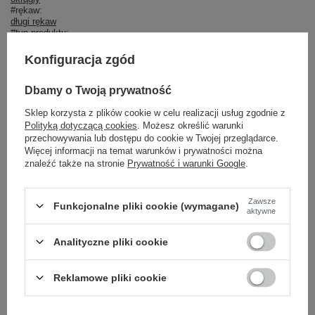
#rękaw:
długi rękaw
#typ produktu:
bluza+spodnie
#styl:
Konfiguracja zgód
casual
,
sportowy
#okazja:
codzienne
,
sportowe
Dbamy o Twoją prywatność
#materiał dominujący:
bawełna
Sklep korzysta z plików cookie w celu realizacji usług zgodnie z
#długość:
Polityką dotyczącą cookies
. Możesz określić warunki
długa
przechowywania lub dostępu do cookie w Twojej przeglądarce.
#styl nogawek:
Więcej informacji na temat warunków i prywatności można
ściągacze
znaleźć także na stronie
Prywatność i warunki Google
.
#wysokość w pasie:
średni/regularny
#kieszenie:
boczne
Zawsze
Funkcjonalne pliki cookie (wymagane)
aktywne
#cechy dodatkowe:
lampasy
#skład materiału :
Analityczne pliki cookie
90% bawełna
,
10% elastan
#sposób prania :
pranie w pralce w 30°C
Reklamowe pliki cookie
#modelka:
Modelka ma na sobie rozmiar S. Wymiary modelki: wzrost 168 cm,
biust 88 cm, talia 61 cm, biodra 89 cm
emblemat_FP: