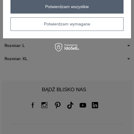
txt_COTTON COMFORT#546070#FFFFFF
,
dół
,
lewo
,
col
Potwierdzam wszystkie
Rozmiar: S
Potwierdzam wymagane
Rozmiar: M
Rozmiar: L
Rozmiar: XL
BĄDŹ BLISKO NAS