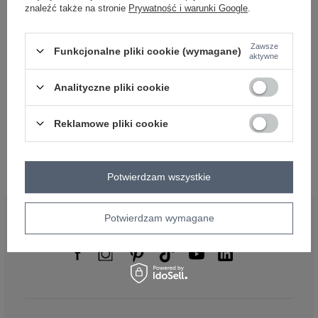
#okazja:
znaleźć także na stronie
Prywatność i warunki Google
.
do pracy
,
codzienne
#typ produktu:
sukienka codzienna
Zawsze
#skład materiału :
Funkcjonalne pliki cookie (wymagane)
aktywne
90% bawełna
,
10% elastan
emblemat_FP:
txt_COTTON COMFORT#546070#FFFFFF
,
dół
,
lewo
,
col
Analityczne pliki cookie
Rozmiar: S/M
Reklamowe pliki cookie
Centrum Logistyczne Nadarzyn
Dostępny
Potwierdzam wszystkie
BĄDŹ BLISKO NAS
Potwierdzam wymagane