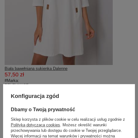
Biała bawełniana sukienka Dalenne
57,50 zł
#Marka:
RELEVANCE
#wzór dominujący:
gładki
Konfiguracja zgód
#rękaw:
rękaw 3/4
Dbamy o Twoją prywatność
#długość:
mini
Sklep korzysta z plików cookie w celu realizacji usług zgodnie z
#dekolt:
Polityką dotyczącą cookies
. Możesz określić warunki
okrągły
#styl:
przechowywania lub dostępu do cookie w Twojej przeglądarce.
casual
Więcej informacji na temat warunków i prywatności można